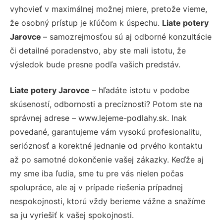
vyhovieť v maximálnej možnej miere, pretože vieme,
že osobný prístup je kľúčom k úspechu.
Liate potery
Jarovce
– samozrejmosťou sú aj odborné konzultácie
či detailné poradenstvo, aby ste mali istotu, že
výsledok bude presne podľa vašich predstáv.
Liate potery Jarovce
– hľadáte istotu v podobe
skúseností, odbornosti a precíznosti? Potom ste na
správnej adrese – www.lejeme-podlahy.sk. Inak
povedané, garantujeme vám vysokú profesionalitu,
serióznosť a korektné jednanie od prvého kontaktu
až po samotné dokončenie vašej zákazky. Keďže aj
my sme iba ľudia, sme tu pre vás nielen počas
spolupráce, ale aj v prípade riešenia prípadnej
nespokojnosti, ktorú vždy berieme vážne a snažíme
sa ju vyriešiť k vašej spokojnosti.