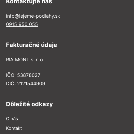
Kontaktujte nás
info@lejeme-podlahy.sk
0915 950 055
Fakturačné údaje
RIA MONT s. r. o.
IČO: 53878027
DIČ: 2121544909
Dôležité odkazy
O nás
Kontakt