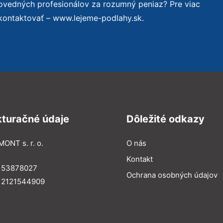
ovedných profesionálov za rozumný peniaz? Pre viac
kontaktovať – www.lejeme-podlahy.sk.
kturačné údaje
Dôležité odkazy
MONT s. r. o.
O nás
Kontakt
: 53878027
Ochrana osobných údajov
: 2121544909