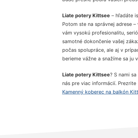
Liate potery Kittsee
– hľadáte i
Potom ste na správnej adrese –
vám vysokú profesionalitu, seri
samotné dokončenie vašej zákazk
počas spolupráce, ale aj v prípa
berieme vážne a snažíme sa ju vy
Liate potery Kittsee
? S nami sa
nás pre viac informácií. Prezrite
Kamenný koberec na balkón Kit