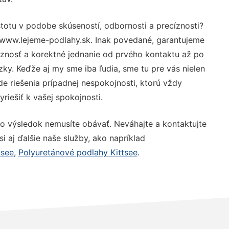
stotu v podobe skúseností, odbornosti a precíznosti?
 www.lejeme-podlahy.sk. Inak povedané, garantujeme
óznosť a korektné jednanie od prvého kontaktu až po
y. Keďže aj my sme iba ľudia, sme tu pre vás nielen
de riešenia prípadnej nespokojnosti, ktorú vždy
riešiť k vašej spokojnosti.
 o výsledok nemusíte obávať. Neváhajte a kontaktujte
 si aj ďalšie naše služby, ako napríklad
tsee
,
Polyuretánové podlahy Kittsee
.