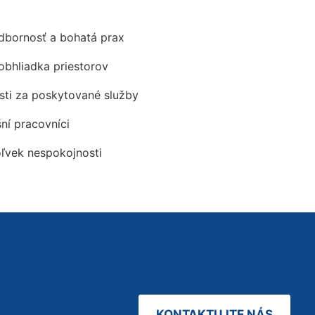
odbornosť a bohatá prax
obhliadka priestorov
ti za poskytované služby
šní pracovníci
oľvek nespokojnosti
KONTAKTUJTE NÁS