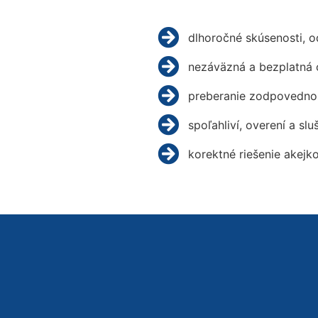
dlhoročné skúsenosti, 
nezáväzná a bezplatná 
preberanie zodpovednos
spoľahliví, overení a slu
korektné riešenie akejk