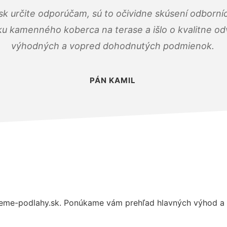
k určite odporúčam, sú to očividne skúsení odborníc
ku kamenného koberca na terase a išlo o kvalitne o
výhodných a vopred dohodnutých podmienok.
PÁN KAMIL
eme-podlahy.sk. Ponúkame vám prehľad hlavných výhod a d