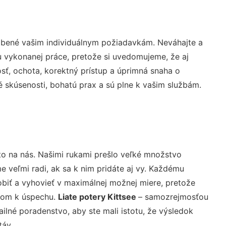
obené vašim individuálnym požiadavkám. Neváhajte a
lu vykonanej práce, pretože si uvedomujeme, že aj
ť, ochota, korektný prístup a úprimná snaha o
 skúsenosti, bohatú prax a sú plne k vašim službám.
to na nás. Našimi rukami prešlo veľké množstvo
veľmi radi, ak sa k nim pridáte aj vy. Každému
biť a vyhovieť v maximálnej možnej miere, pretože
účom k úspechu.
Liate potery Kittsee
– samozrejmosťou
ailné poradenstvo, aby ste mali istotu, že výsledok
táv.