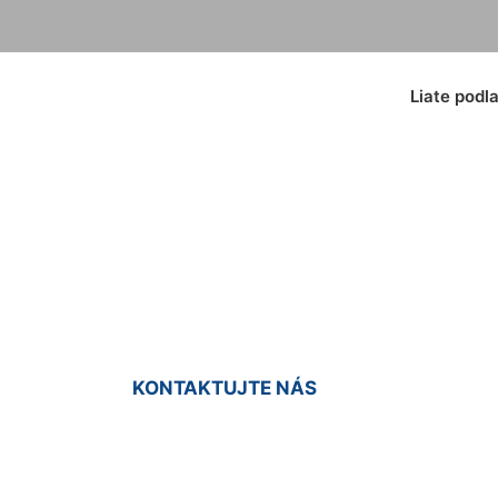
Liate podl
Liaty poter Kittsee
KONTAKTUJTE NÁS