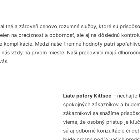
alitné a zároveň cenovo rozumné služby, ktoré sú prispôs
nielen na precíznosť a odbornosť, ale aj na dôslednú kontro
komplikácie. Medzi naše firemné hodnoty patrí spoľahlivos
 nás vždy na prvom mieste. Naši pracovníci majú dlhoročné
vás.
Liate potery Kittsee
– nechajte 
spokojných zákazníkov a budeme 
zákazníkovi sa snažíme prispôso
vieme, že osobný prístup je kľ
sú aj odborné konzultácie či det
bude presne podľa vašich preds