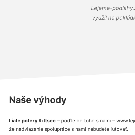
Lejeme-podlahy.s
využil na poklád
Naše výhody
Liate potery Kittsee
– poďte do toho s nami – www.lej
že nadviazanie spolupráce s nami nebudete ľutovať.