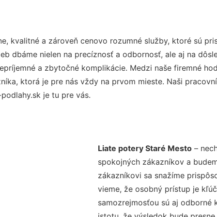
e, kvalitné a zároveň cenovo rozumné služby, ktoré sú pr
užieb dbáme nielen na precíznosť a odbornosť, ale aj na dôs
ríjemné a zbytočné komplikácie. Medzi naše firemné hodno
ka, ktorá je pre nás vždy na prvom mieste. Naši pracovníc
odlahy.sk je tu pre vás.
Liate potery Staré Mesto
– nech
spokojných zákazníkov a budeme 
zákazníkovi sa snažíme prispôso
vieme, že osobný prístup je kľ
samozrejmosťou sú aj odborné ko
istotu, že výsledok bude presne