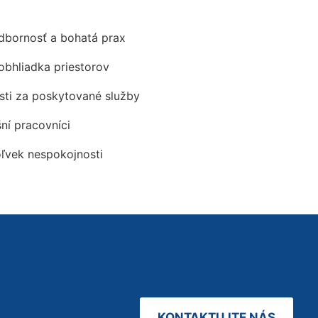
odbornosť a bohatá prax
obhliadka priestorov
ti za poskytované služby
šní pracovníci
oľvek nespokojnosti
KONTAKTUJTE NÁS