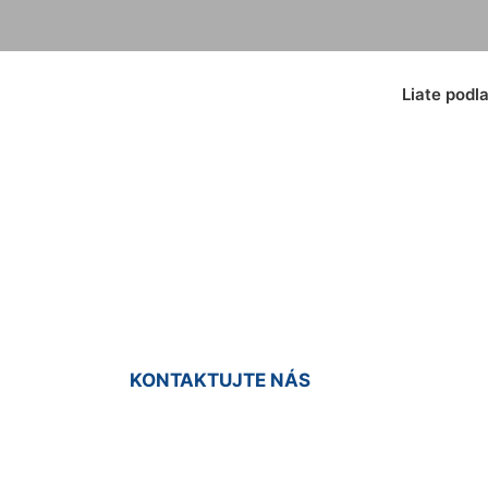
Liate podl
ty poter Staré Mes
KONTAKTUJTE NÁS