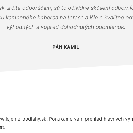
k určite odporúčam, sú to očividne skúsení odborníc
ku kamenného koberca na terase a išlo o kvalitne o
výhodných a vopred dohodnutých podmienok.
PÁN KAMIL
w.lejeme-podlahy.sk. Ponúkame vám prehľad hlavných výho
ať.