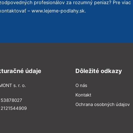
 zodpovedných profesionálov za rozumný peniaz? Pre viac
kontaktovať – www.lejeme-podlahy.sk.
kturačné údaje
Dôležité odkazy
MONT s. r. o.
O nás
Kontakt
: 53878027
Ochrana osobných údajov
: 2121544909