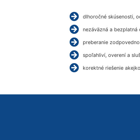
dlhoročné skúsenosti, 
nezáväzná a bezplatná 
preberanie zodpovednos
spoľahliví, overení a slu
korektné riešenie akejk