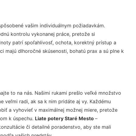
ispôsobené vašim individuálnym požiadavkám.
lednú kontrolu vykonanej práce, pretože si
ty patrí spoľahlivosť, ochota, korektný prístup a
i majú dlhoročné skúsenosti, bohatú prax a sú plne k
ajte to na nás. Našimi rukami prešlo veľké množstvo
veľmi radi, ak sa k nim pridáte aj vy. Každému
biť a vyhovieť v maximálnej možnej miere, pretože
účom k úspechu.
Liate potery Staré Mesto
–
nzultácie či detailné poradenstvo, aby ste mali
 podľa vašich predstáv.