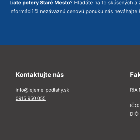
Liate potery Staré Mesto
? Hľadáte na to skúsených a
informácií či nezáväznú cenovú ponuku nás neváhajte 
Kontaktujte nás
Fa
info@lejeme-podlahy.sk
RIA 
0915 950 055
IČO
DIČ