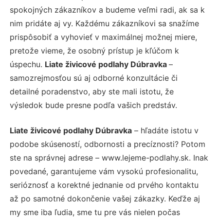
spokojných zákazníkov a budeme veľmi radi, ak sa k
nim pridáte aj vy. Každému zákazníkovi sa snažíme
prispôsobiť a vyhovieť v maximálnej možnej miere,
pretože vieme, že osobný prístup je kľúčom k
úspechu.
Liate živicové podlahy Dúbravka
–
samozrejmosťou sú aj odborné konzultácie či
detailné poradenstvo, aby ste mali istotu, že
výsledok bude presne podľa vašich predstáv.
Liate živicové podlahy Dúbravka
– hľadáte istotu v
podobe skúseností, odbornosti a precíznosti? Potom
ste na správnej adrese – www.lejeme-podlahy.sk. Inak
povedané, garantujeme vám vysokú profesionalitu,
serióznosť a korektné jednanie od prvého kontaktu
až po samotné dokončenie vašej zákazky. Keďže aj
my sme iba ľudia, sme tu pre vás nielen počas