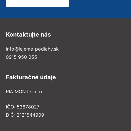
Kontaktujte nás
info@lejeme-podlahy.sk
0915 950 055
Fakturačné údaje
RIA MONT s. r. o.
IČO: 53878027
DIČ: 2121544909