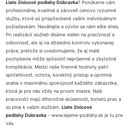
Liate živicové podlahy Dúbravka
? Ponúkame vám
profesionálne, kvalitné a zároveň cenovo rozumné
služby, ktoré sú prispôsobené vašim individuálnym
požiadavkám. Neváhajte a ozvite sa nám ešte dnes.
Pri realizácií služieb dbáme nielen na precíznosť a
odbornosť, ale aj na dôslednú kontrolu vykonanej
práce, pretože si uvedomujeme, že aj malé
pochybenie môže spôsobiť nepríjemné a zbytočné
komplikácie. Medzi naše firemné hodnoty patrí
spoľahlivosť, ochota, korektný prístup a úprimná
snaha o maximálnu spokojnosť každého zákazníka,
ktorá je pre nás vždy na prvom mieste. Naši
pracovníci majú dlhoročné skúsenosti, bohatú prax a
sú plne k vašim službám.
Liate živicové
podlahy Dúbravka
– www.lejeme-podlahy.sk je tu pre
vás.