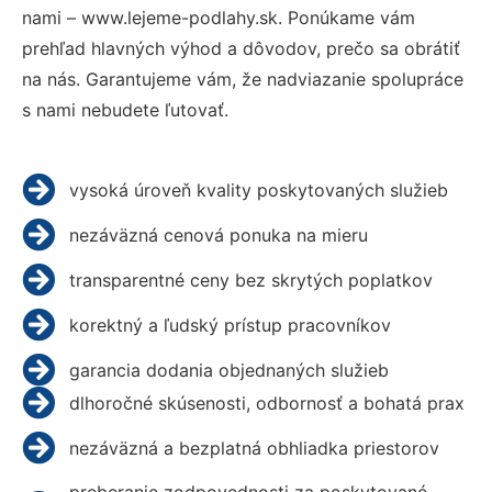
nami – www.lejeme-podlahy.sk. Ponúkame vám
prehľad hlavných výhod a dôvodov, prečo sa obrátiť
na nás. Garantujeme vám, že nadviazanie spolupráce
s nami nebudete ľutovať.
vysoká úroveň kvality poskytovaných služieb
nezáväzná cenová ponuka na mieru
transparentné ceny bez skrytých poplatkov
korektný a ľudský prístup pracovníkov
garancia dodania objednaných služieb
dlhoročné skúsenosti, odbornosť a bohatá prax
nezáväzná a bezplatná obhliadka priestorov
preberanie zodpovednosti za poskytované