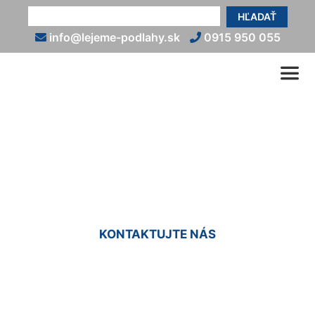
HĽADAŤ
info@lejeme-podlahy.sk
0915 950 055
Liate živicové podlahy
Dúbravka
KONTAKTUJTE NÁS