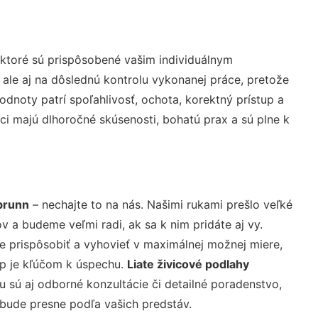
ktoré sú prispôsobené vašim individuálnym
 ale aj na dôslednú kontrolu vykonanej práce, pretože
noty patrí spoľahlivosť, ochota, korektný prístup a
i majú dlhoročné skúsenosti, bohatú prax a sú plne k
brunn
– nechajte to na nás. Našimi rukami prešlo veľké
a budeme veľmi radi, ak sa k nim pridáte aj vy.
 prispôsobiť a vyhovieť v maximálnej možnej miere,
up je kľúčom k úspechu.
Liate živicové podlahy
 sú aj odborné konzultácie či detailné poradenstvo,
 bude presne podľa vašich predstáv.