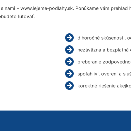
s nami – www.lejeme-podlahy.sk. Ponúkame vám prehľad hl
budete ľutovať.
dlhoročné skúsenosti, 
nezáväzná a bezplatná 
preberanie zodpovednos
spoľahliví, overení a slu
korektné riešenie akejk