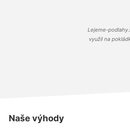
Lejeme-podlahy.s
využil na poklád
Naše výhody