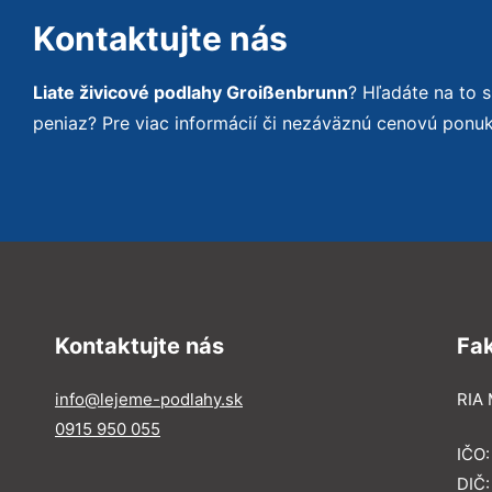
Kontaktujte nás
Liate živicové podlahy Groißenbrunn
? Hľadáte na to
peniaz? Pre viac informácií či nezáväznú cenovú ponu
Kontaktujte nás
Fa
info@lejeme-podlahy.sk
RIA 
0915 950 055
IČO
DIČ