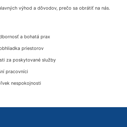
avných výhod a dôvodov, prečo sa obrátiť na nás.
odbornosť a bohatá prax
obhliadka priestorov
ti za poskytované služby
šní pracovníci
oľvek nespokojnosti