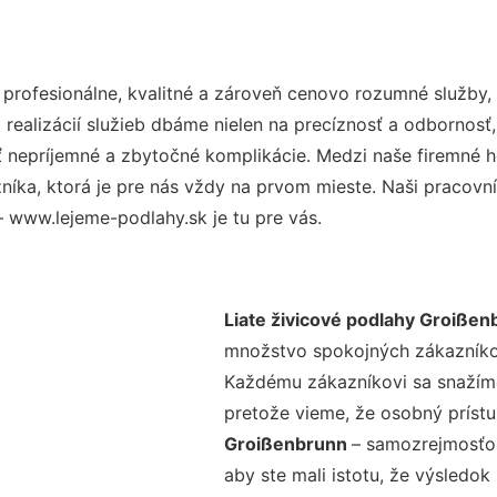
rofesionálne, kvalitné a zároveň cenovo rozumné služby, 
realizácií služieb dbáme nielen na precíznosť a odbornosť,
nepríjemné a zbytočné komplikácie. Medzi naše firemné hod
ka, ktorá je pre nás vždy na prvom mieste. Naši pracovníc
 www.lejeme-podlahy.sk je tu pre vás.
Liate živicové podlahy Groißen
množstvo spokojných zákazníkov 
Každému zákazníkovi sa snažíme
pretože vieme, že osobný príst
Groißenbrunn
– samozrejmosťou
aby ste mali istotu, že výsledok