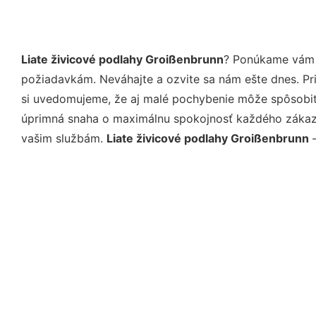
Liate živicové podlahy Groißenbrunn
? Ponúkame vám p
požiadavkám. Neváhajte a ozvite sa nám ešte dnes. Pri 
si uvedomujeme, že aj malé pochybenie môže spôsobiť 
úprimná snaha o maximálnu spokojnosť každého zákazní
vašim službám.
Liate živicové podlahy Groißenbrunn
–