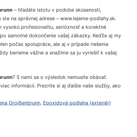
brunn
– hľadáte istotu v podobe skúseností,
 ste na správnej adrese – www.lejeme-podlahy.sk.
vysokú profesionalitu, serióznosť a korektné
 po samotné dokončenie vašej zákazky. Keďže aj my
elen počas spolupráce, ale aj v prípade riešenia
ždy berieme vážne a snažíme sa ju vyriešiť k vašej
brunn
? S nami sa o výsledok nemusíte obávať.
iac informácií. Prezrite si aj ďalšie naše služby, ako
ena Groißenbrunn
,
Epoxidová podlaha (exteriér)