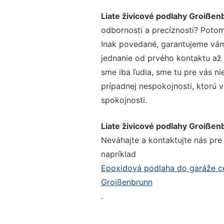
Liate živicové podlahy Groißen
odbornosti a precíznosti? Potom
Inak povedané, garantujeme vám 
jednanie od prvého kontaktu až
sme iba ľudia, sme tu pre vás ni
prípadnej nespokojnosti, ktorú v
spokojnosti.
Liate živicové podlahy Groißen
Neváhajte a kontaktujte nás pre v
napríklad
Epoxidová podlaha do garáže c
Groißenbrunn
.