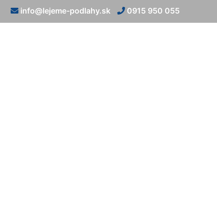
info@lejeme-podlahy.sk
0915 950 055
Liate živ