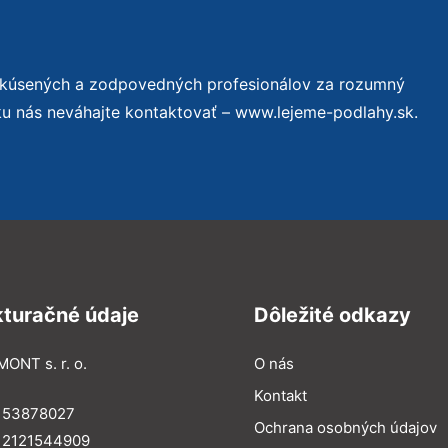
 skúsených a zodpovedných profesionálov za rozumný
ku nás neváhajte kontaktovať – www.lejeme-podlahy.sk.
kturačné údaje
Dôležité odkazy
MONT s. r. o.
O nás
Kontakt
: 53878027
Ochrana osobných údajov
: 2121544909