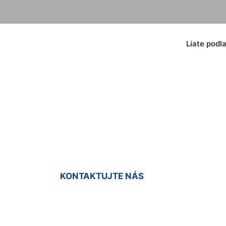
Liate podl
icové podlahy Groi
KONTAKTUJTE NÁS