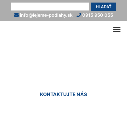
HĽADAŤ
info@lejeme-podlahy.sk
0915 950 055
Liate živicové podlahy
Hamuliakovo
KONTAKTUJTE NÁS