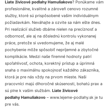
Liate živicové podlahy Hamuliakovo
? Ponúkame vám
profesionálne, kvalitné a zároveň cenovo rozumné
služby, ktoré sú prispôsobené vašim individuálnym
požiadavkám. Neváhajte a ozvite sa nám ešte dnes.
Pri realizácií služieb dbáme nielen na precíznosť a
odbornosť, ale aj na dôslednú kontrolu vykonanej
práce, pretože si uvedomujeme, že aj malé
pochybenie môže spôsobiť nepríjemné a zbytočné
komplikácie. Medzi naše firemné hodnoty patrí
spoľahlivosť, ochota, korektný prístup a úprimná
snaha o maximálnu spokojnosť každého zákazníka,
ktorá je pre nás vždy na prvom mieste. Naši
pracovníci majú dlhoročné skúsenosti, bohatú prax a
sú plne k vašim službám.
Liate živicové
podlahy Hamuliakovo
– www.lejeme-podlahy.sk je tu
pre vás.