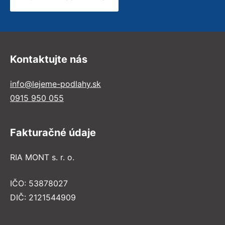
Kontaktujte nás
info@lejeme-podlahy.sk
0915 950 055
Fakturačné údaje
RIA MONT s. r. o.
IČO: 53878027
DIČ: 2121544909