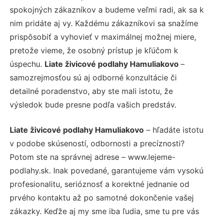
spokojných zákazníkov a budeme veľmi radi, ak sa k
nim pridáte aj vy. Každému zákazníkovi sa snažíme
prispôsobiť a vyhovieť v maximálnej možnej miere,
pretože vieme, že osobný prístup je kľúčom k
úspechu.
Liate živicové podlahy Hamuliakovo
–
samozrejmosťou sú aj odborné konzultácie či
detailné poradenstvo, aby ste mali istotu, že
výsledok bude presne podľa vašich predstáv.
Liate živicové podlahy Hamuliakovo
– hľadáte istotu
v podobe skúseností, odbornosti a precíznosti?
Potom ste na správnej adrese – www.lejeme-
podlahy.sk. Inak povedané, garantujeme vám vysokú
profesionalitu, serióznosť a korektné jednanie od
prvého kontaktu až po samotné dokončenie vašej
zákazky. Keďže aj my sme iba ľudia, sme tu pre vás