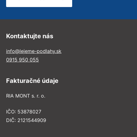
Kontaktujte nás
info@lejeme-podlahy.sk
0915 950 055
Fakturačné údaje
RIA MONT s. r. o.
IČO: 53878027
DIČ: 2121544909