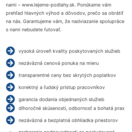
nami – www.lejeme-podlahy.sk. Ponúkame vám
prehľad hlavných výhod a dôvodov, prečo sa obrátiť
na nás. Garantujeme vám, že nadviazanie spolupráce
s nami nebudete ľutovať.
vysoká úroveň kvality poskytovaných služieb
nezáväzná cenová ponuka na mieru
transparentné ceny bez skrytých poplatkov
korektný a ľudský prístup pracovníkov
garancia dodania objednaných služieb
dlhoročné skúsenosti, odbornosť a bohatá prax
nezáväzná a bezplatná obhliadka priestorov
preberanie zodpovednosti za poskytované