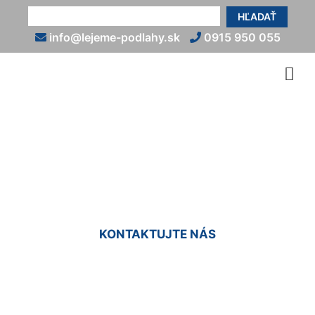
HĽADAŤ
info@lejeme-podlahy.sk
0915 950 055
Liate živicové podlahy
Markthof
KONTAKTUJTE NÁS