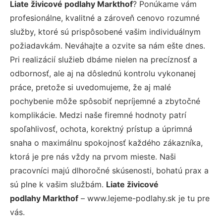
Liate živicové podlahy Markthof
? Ponúkame vám
profesionálne, kvalitné a zároveň cenovo rozumné
služby, ktoré sú prispôsobené vašim individuálnym
požiadavkám. Neváhajte a ozvite sa nám ešte dnes.
Pri realizácií služieb dbáme nielen na precíznosť a
odbornosť, ale aj na dôslednú kontrolu vykonanej
práce, pretože si uvedomujeme, že aj malé
pochybenie môže spôsobiť nepríjemné a zbytočné
komplikácie. Medzi naše firemné hodnoty patrí
spoľahlivosť, ochota, korektný prístup a úprimná
snaha o maximálnu spokojnosť každého zákazníka,
ktorá je pre nás vždy na prvom mieste. Naši
pracovníci majú dlhoročné skúsenosti, bohatú prax a
sú plne k vašim službám.
Liate živicové
podlahy Markthof
– www.lejeme-podlahy.sk je tu pre
vás.