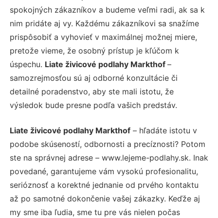
spokojných zákazníkov a budeme veľmi radi, ak sa k
nim pridáte aj vy. Každému zákazníkovi sa snažíme
prispôsobiť a vyhovieť v maximálnej možnej miere,
pretože vieme, že osobný prístup je kľúčom k
úspechu.
Liate živicové podlahy Markthof
–
samozrejmosťou sú aj odborné konzultácie či
detailné poradenstvo, aby ste mali istotu, že
výsledok bude presne podľa vašich predstáv.
Liate živicové podlahy Markthof
– hľadáte istotu v
podobe skúseností, odbornosti a precíznosti? Potom
ste na správnej adrese – www.lejeme-podlahy.sk. Inak
povedané, garantujeme vám vysokú profesionalitu,
serióznosť a korektné jednanie od prvého kontaktu
až po samotné dokončenie vašej zákazky. Keďže aj
my sme iba ľudia, sme tu pre vás nielen počas