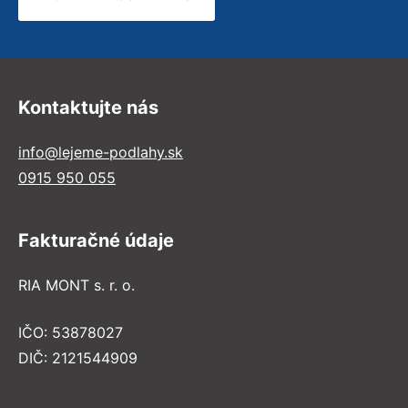
Kontaktujte nás
info@lejeme-podlahy.sk
0915 950 055
Fakturačné údaje
RIA MONT s. r. o.
IČO: 53878027
DIČ: 2121544909