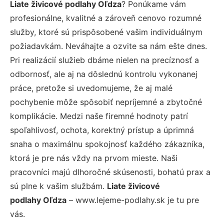
Liate živicové podlahy Oľdza
? Ponúkame vám
profesionálne, kvalitné a zároveň cenovo rozumné
služby, ktoré sú prispôsobené vašim individuálnym
požiadavkám. Neváhajte a ozvite sa nám ešte dnes.
Pri realizácií služieb dbáme nielen na precíznosť a
odbornosť, ale aj na dôslednú kontrolu vykonanej
práce, pretože si uvedomujeme, že aj malé
pochybenie môže spôsobiť nepríjemné a zbytočné
komplikácie. Medzi naše firemné hodnoty patrí
spoľahlivosť, ochota, korektný prístup a úprimná
snaha o maximálnu spokojnosť každého zákazníka,
ktorá je pre nás vždy na prvom mieste. Naši
pracovníci majú dlhoročné skúsenosti, bohatú prax a
sú plne k vašim službám.
Liate živicové
podlahy Oľdza
– www.lejeme-podlahy.sk je tu pre
vás.