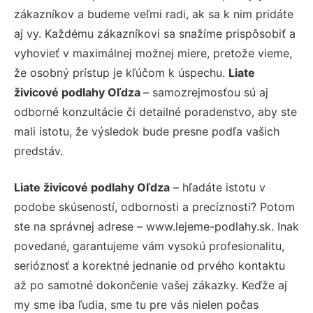
zákazníkov a budeme veľmi radi, ak sa k nim pridáte
aj vy. Každému zákazníkovi sa snažíme prispôsobiť a
vyhovieť v maximálnej možnej miere, pretože vieme,
že osobný prístup je kľúčom k úspechu.
Liate
živicové podlahy Oľdza
– samozrejmosťou sú aj
odborné konzultácie či detailné poradenstvo, aby ste
mali istotu, že výsledok bude presne podľa vašich
predstáv.
Liate živicové podlahy Oľdza
– hľadáte istotu v
podobe skúseností, odbornosti a precíznosti? Potom
ste na správnej adrese – www.lejeme-podlahy.sk. Inak
povedané, garantujeme vám vysokú profesionalitu,
serióznosť a korektné jednanie od prvého kontaktu
až po samotné dokončenie vašej zákazky. Keďže aj
my sme iba ľudia, sme tu pre vás nielen počas