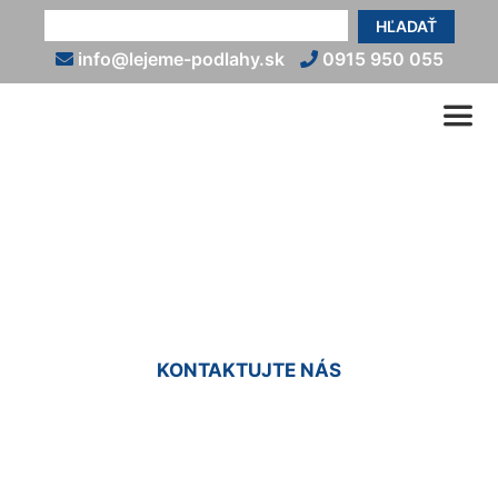
HĽADAŤ
info@lejeme-podlahy.sk
0915 950 055
Liate živicové podlahy
Oľdza
KONTAKTUJTE NÁS