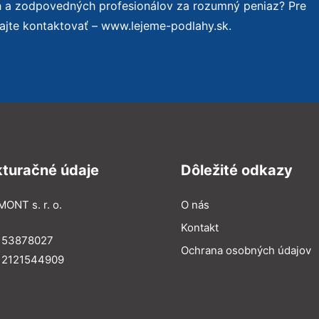
h a zodpovedných profesionálov za rozumný peniaz? Pre
ajte kontaktovať – www.lejeme-podlahy.sk.
kturačné údaje
Dôležité odkazy
MONT s. r. o.
O nás
Kontakt
: 53878027
Ochrana osobných údajov
: 2121544909