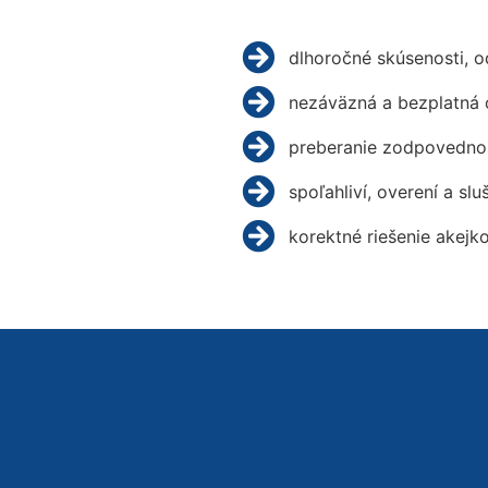
dlhoročné skúsenosti, 
nezáväzná a bezplatná 
preberanie zodpovednos
spoľahliví, overení a slu
korektné riešenie akejk