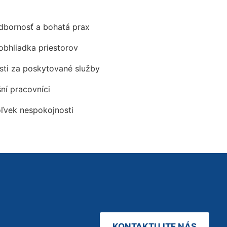
odbornosť a bohatá prax
obhliadka priestorov
ti za poskytované služby
šní pracovníci
oľvek nespokojnosti
KONTAKTUJTE NÁS