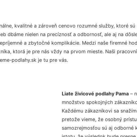
álne, kvalitné a zároveň cenovo rozumné služby, ktoré sú
užieb dbáme nielen na precíznosť a odbornosť, ale aj na dôs
ríjemné a zbytočné komplikácie. Medzi naše firemné hodno
ka, ktorá je pre nás vždy na prvom mieste. Naši pracovníc
eme-podlahy.sk je tu pre vás.
Liate živicové podlahy Pama
– n
množstvo spokojných zákazníkov 
Každému zákazníkovi sa snažíme
pretože vieme, že osobný príst
samozrejmosťou sú aj odborné ko
istotu, že výsledok bude presne