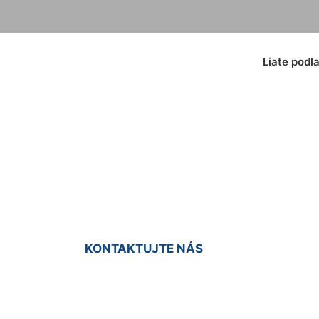
Liate podl
 živicové podlahy 
KONTAKTUJTE NÁS