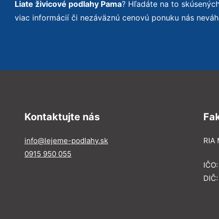
Liate živicové podlahy Pama
? Hľadáte na to skúsenýc
viac informácií či nezáväznú cenovú ponuku nás neváh
Kontaktujte nás
Fa
info@lejeme-podlahy.sk
RIA 
0915 950 055
IČO
DIČ