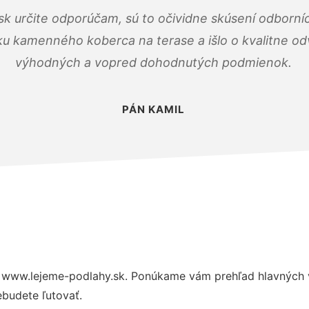
k určite odporúčam, sú to očividne skúsení odborníc
ku kamenného koberca na terase a išlo o kvalitne o
výhodných a vopred dohodnutých podmienok.
PÁN KAMIL
 www.lejeme-podlahy.sk. Ponúkame vám prehľad hlavných v
budete ľutovať.