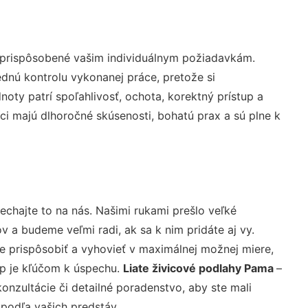
 prispôsobené vašim individuálnym požiadavkám.
lednú kontrolu vykonanej práce, pretože si
ty patrí spoľahlivosť, ochota, korektný prístup a
i majú dlhoročné skúsenosti, bohatú prax a sú plne k
echajte to na nás. Našimi rukami prešlo veľké
a budeme veľmi radi, ak sa k nim pridáte aj vy.
 prispôsobiť a vyhovieť v maximálnej možnej miere,
up je kľúčom k úspechu.
Liate živicové podlahy Pama
–
nzultácie či detailné poradenstvo, aby ste mali
 podľa vašich predstáv.