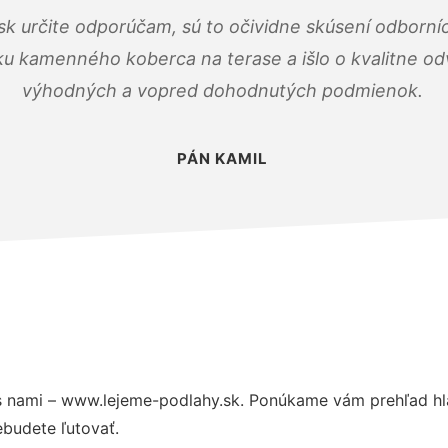
k určite odporúčam, sú to očividne skúsení odborníc
ku kamenného koberca na terase a išlo o kvalitne o
výhodných a vopred dohodnutých podmienok.
PÁN KAMIL
 nami – www.lejeme-podlahy.sk. Ponúkame vám prehľad hla
budete ľutovať.