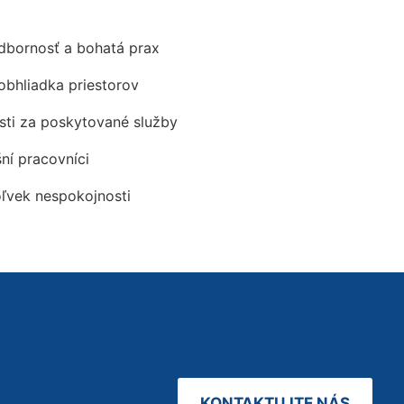
odbornosť a bohatá prax
obhliadka priestorov
ti za poskytované služby
šní pracovníci
oľvek nespokojnosti
KONTAKTUJTE NÁS