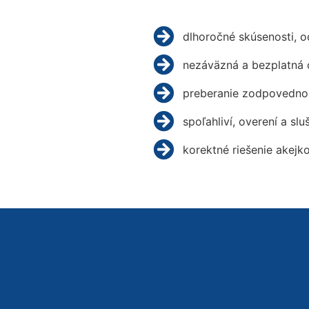
dlhoročné skúsenosti, 
nezáväzná a bezplatná 
preberanie zodpovednos
spoľahliví, overení a slu
korektné riešenie akejk