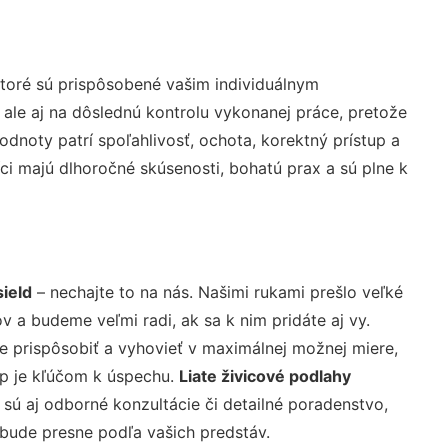
toré sú prispôsobené vašim individuálnym
 ale aj na dôslednú kontrolu vykonanej práce, pretože
noty patrí spoľahlivosť, ochota, korektný prístup a
i majú dlhoročné skúsenosti, bohatú prax a sú plne k
ield
– nechajte to na nás. Našimi rukami prešlo veľké
a budeme veľmi radi, ak sa k nim pridáte aj vy.
 prispôsobiť a vyhovieť v maximálnej možnej miere,
up je kľúčom k úspechu.
Liate živicové podlahy
sú aj odborné konzultácie či detailné poradenstvo,
 bude presne podľa vašich predstáv.