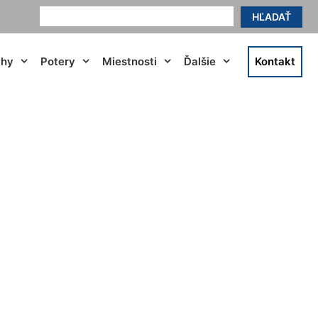
HĽADAŤ
ahy
Potery
Miestnosti
Ďalšie
Kontakt
neusield