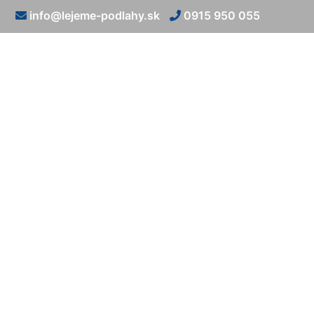
info@lejeme-podlahy.sk
0915 950 055
Liate živ