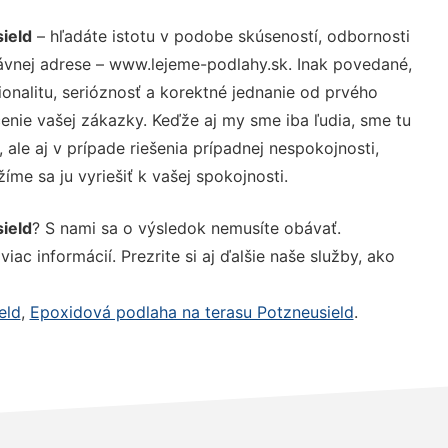
ield
– hľadáte istotu v podobe skúseností, odbornosti
ávnej adrese – www.lejeme-podlahy.sk. Inak povedané,
nalitu, serióznosť a korektné jednanie od prvého
nie vašej zákazky. Keďže aj my sme iba ľudia, sme tu
 ale aj v prípade riešenia prípadnej nespokojnosti,
me sa ju vyriešiť k vašej spokojnosti.
ield
? S nami sa o výsledok nemusíte obávať.
iac informácií. Prezrite si aj ďalšie naše služby, ako
eld
,
Epoxidová podlaha na terasu Potzneusield
.