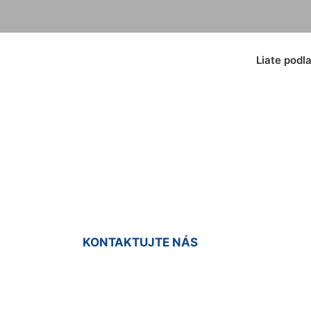
Liate podl
icové podlahy Potz
KONTAKTUJTE NÁS