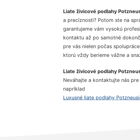
Liate živicové podlahy Potzneus
a precíznosti? Potom ste na spr
garantujeme vám vysokú profesio
kontaktu až po samotné dokonče
pre vás nielen počas spolupráce,
ktorú vždy berieme vážne a snaží
Liate živicové podlahy Potzneus
Neváhajte a kontaktujte nás pre v
napríklad
Luxusné liate podlahy Potzneusi