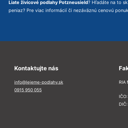
Liate živicové podlahy Potzneusield
? Hľadáte na to 
peniaz? Pre viac informácií či nezáväznú cenovú ponu
Kontaktujte nás
Fa
info@lejeme-podlahy.sk
RIA 
0915 950 055
IČO
DIČ