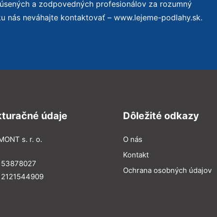
skúsených a zodpovedných profesionálov za rozumný
ku nás neváhajte kontaktovať – www.lejeme-podlahy.sk.
kturačné údaje
Dôležité odkazy
MONT s. r. o.
O nás
Kontakt
: 53878027
Ochrana osobných údajov
: 2121544909