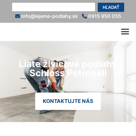
HĽADAŤ
info@lejeme-podlahy.sk
0915 950 055
Liate živicové podlahy
Schloss Petronell
KONTAKTUJTE NÁS