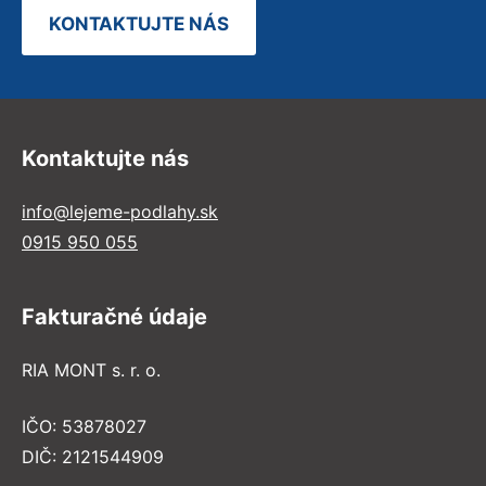
KONTAKTUJTE NÁS
Kontaktujte nás
info@lejeme-podlahy.sk
0915 950 055
Fakturačné údaje
RIA MONT s. r. o.
IČO: 53878027
DIČ: 2121544909