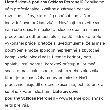
Liate živicové podlahy Schloss Petronell
? Ponúkame
vám profesionálne, kvalitné a zároveň cenovo
rozumné služby, ktoré sú prispôsobené vašim
individuálnym požiadavkám. Neváhajte a ozvite sa
nám ešte dnes. Pri realizácií služieb dbáme nielen na
precíznosť a odbornosť, ale aj na dôslednú kontrolu
vykonanej práce, pretože si uvedomujeme, že aj malé
pochybenie môže spôsobiť nepríjemné a zbytočné
komplikácie. Medzi naše firemné hodnoty patrí
spoľahlivosť, ochota, korektný prístup a úprimná
snaha o maximálnu spokojnosť každého zákazníka,
ktorá je pre nás vždy na prvom mieste. Naši
pracovníci majú dlhoročné skúsenosti, bohatú prax a
sú plne k vašim službám.
Liate živicové
podlahy Schloss Petronell
– www.lejeme-podlahy.sk
je tu pre vás.