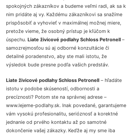
spokojných zákazníkov a budeme veľmi radi, ak sa k
nim pridáte aj vy. Každému zákazníkovi sa snažíme
prispôsobiť a vyhovieť v maximálnej možnej miere,
pretože vieme, že osobný prístup je kľúčom k
úspechu.
Liate živicové podlahy Schloss Petronell
–
samozrejmosťou sú aj odborné konzultácie či
detailné poradenstvo, aby ste mali istotu, že
výsledok bude presne podľa vašich predstáv.
Liate živicové podlahy Schloss Petronell
– hľadáte
istotu v podobe skúseností, odbornosti a
precíznosti? Potom ste na správnej adrese –
www.lejeme-podlahy.sk. Inak povedané, garantujeme
vám vysokú profesionalitu, serióznosť a korektné
jednanie od prvého kontaktu až po samotné
dokončenie vašej zákazky. Keďže aj my sme iba