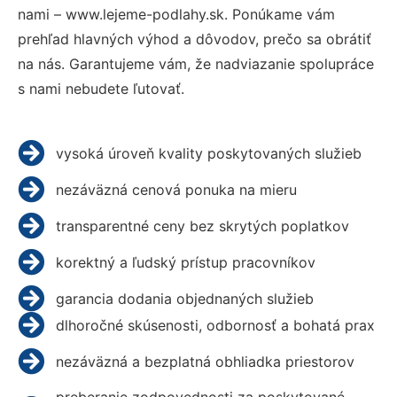
nami – www.lejeme-podlahy.sk. Ponúkame vám
prehľad hlavných výhod a dôvodov, prečo sa obrátiť
na nás. Garantujeme vám, že nadviazanie spolupráce
s nami nebudete ľutovať.
vysoká úroveň kvality poskytovaných služieb
nezáväzná cenová ponuka na mieru
transparentné ceny bez skrytých poplatkov
korektný a ľudský prístup pracovníkov
garancia dodania objednaných služieb
dlhoročné skúsenosti, odbornosť a bohatá prax
nezáväzná a bezplatná obhliadka priestorov
preberanie zodpovednosti za poskytované