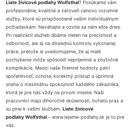
Liate živicové podlahy Wolfsthal
? Ponúkame vám
profesionálne, kvalitné a zároveň cenovo rozumné
služby, ktoré sú prispôsobené vašim individuálnym
požiadavkám. Neváhajte a ozvite sa nám ešte dnes.
Pri realizácií služieb dbáme nielen na precíznosť a
odbornosť, ale aj na dôslednú kontrolu vykonanej
práce, pretože si uvedomujeme, že aj malé
pochybenie môže spôsobiť nepríjemné a zbytočné
komplikácie. Medzi naše firemné hodnoty patrí
spoľahlivosť, ochota, korektný prístup a úprimná
snaha o maximálnu spokojnosť každého zákazníka,
ktorá je pre nás vždy na prvom mieste. Naši
pracovníci majú dlhoročné skúsenosti, bohatú prax a
sú plne k vašim službám.
Liate živicové
podlahy Wolfsthal
– www.lejeme-podlahy.sk je tu pre
vás.