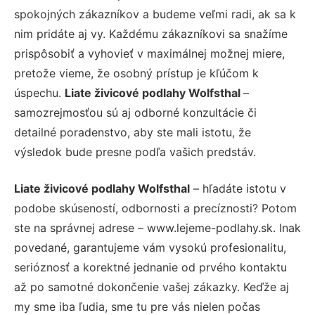
spokojných zákazníkov a budeme veľmi radi, ak sa k
nim pridáte aj vy. Každému zákazníkovi sa snažíme
prispôsobiť a vyhovieť v maximálnej možnej miere,
pretože vieme, že osobný prístup je kľúčom k
úspechu.
Liate živicové podlahy Wolfsthal
–
samozrejmosťou sú aj odborné konzultácie či
detailné poradenstvo, aby ste mali istotu, že
výsledok bude presne podľa vašich predstáv.
Liate živicové podlahy Wolfsthal
– hľadáte istotu v
podobe skúseností, odbornosti a precíznosti? Potom
ste na správnej adrese – www.lejeme-podlahy.sk. Inak
povedané, garantujeme vám vysokú profesionalitu,
serióznosť a korektné jednanie od prvého kontaktu
až po samotné dokončenie vašej zákazky. Keďže aj
my sme iba ľudia, sme tu pre vás nielen počas