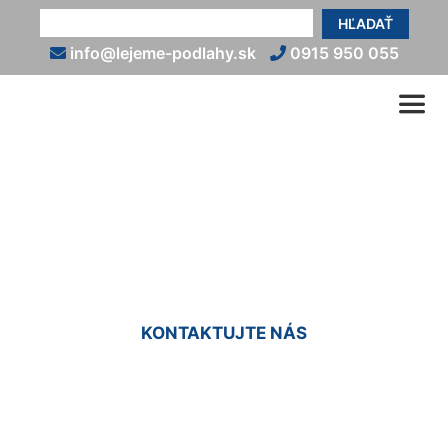
HĽADAŤ
info@lejeme-podlahy.sk
0915 950 055
Liate živicové podlahy
Wolfsthal
KONTAKTUJTE NÁS