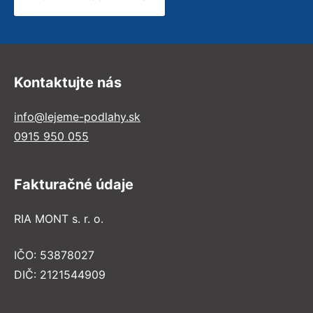
Kontaktujte nás
info@lejeme-podlahy.sk
0915 950 055
Fakturačné údaje
RIA MONT s. r. o.
IČO: 53878027
DIČ: 2121544909