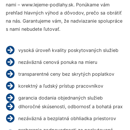
nami – www.lejeme-podlahy.sk. Ponúkame vám
prehľad hlavných výhod a dôvodov, prečo sa obrátiť
na nás. Garantujeme vám, že nadviazanie spolupráce
s nami nebudete ľutovať.
vysoká úroveň kvality poskytovaných služieb
nezáväzná cenová ponuka na mieru
transparentné ceny bez skrytých poplatkov
korektný a ľudský prístup pracovníkov
garancia dodania objednaných služieb
dlhoročné skúsenosti, odbornosť a bohatá prax
nezáväzná a bezplatná obhliadka priestorov
preberanie zodpovednosti za poskytované