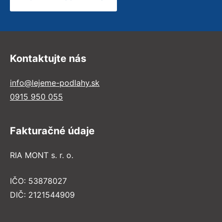
Kontaktujte nás
info@lejeme-podlahy.sk
0915 950 055
Fakturačné údaje
RIA MONT s. r. o.
IČO: 53878027
DIČ: 2121544909