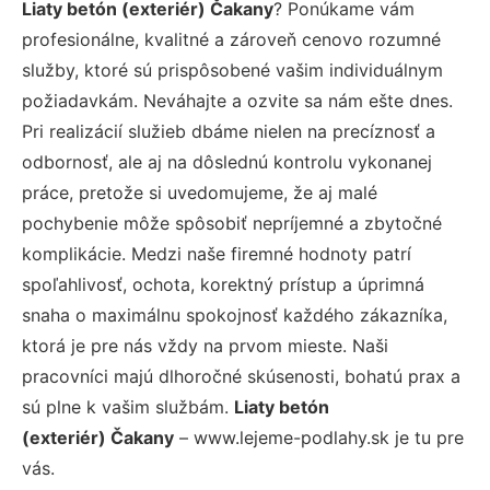
Liaty betón (exteriér) Čakany
? Ponúkame vám
profesionálne, kvalitné a zároveň cenovo rozumné
služby, ktoré sú prispôsobené vašim individuálnym
požiadavkám. Neváhajte a ozvite sa nám ešte dnes.
Pri realizácií služieb dbáme nielen na precíznosť a
odbornosť, ale aj na dôslednú kontrolu vykonanej
práce, pretože si uvedomujeme, že aj malé
pochybenie môže spôsobiť nepríjemné a zbytočné
komplikácie. Medzi naše firemné hodnoty patrí
spoľahlivosť, ochota, korektný prístup a úprimná
snaha o maximálnu spokojnosť každého zákazníka,
ktorá je pre nás vždy na prvom mieste. Naši
pracovníci majú dlhoročné skúsenosti, bohatú prax a
sú plne k vašim službám.
Liaty betón
(exteriér) Čakany
– www.lejeme-podlahy.sk je tu pre
vás.