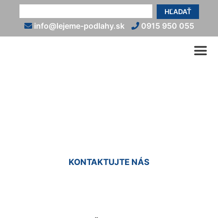
HĽADAŤ
info@lejeme-podlahy.sk
0915 950 055
Liaty betón (exteriér)
Čakany
KONTAKTUJTE NÁS