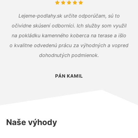
Lejeme-podlahy.sk určite odporúčam, sú to
očividne skúsení odborníci. Ich služby som využil
na pokládku kamenného koberca na terase a išlo
o kvalitne odvedenú prácu za výhodných a vopred
dohodnutých podmienok.
PÁN KAMIL
Naše výhody