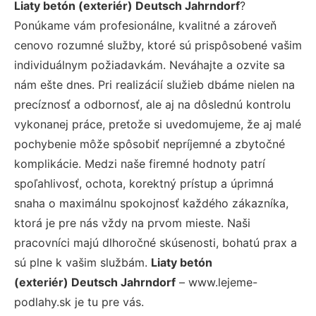
Liaty betón (exteriér) Deutsch Jahrndorf
?
Ponúkame vám profesionálne, kvalitné a zároveň
cenovo rozumné služby, ktoré sú prispôsobené vašim
individuálnym požiadavkám. Neváhajte a ozvite sa
nám ešte dnes. Pri realizácií služieb dbáme nielen na
precíznosť a odbornosť, ale aj na dôslednú kontrolu
vykonanej práce, pretože si uvedomujeme, že aj malé
pochybenie môže spôsobiť nepríjemné a zbytočné
komplikácie. Medzi naše firemné hodnoty patrí
spoľahlivosť, ochota, korektný prístup a úprimná
snaha o maximálnu spokojnosť každého zákazníka,
ktorá je pre nás vždy na prvom mieste. Naši
pracovníci majú dlhoročné skúsenosti, bohatú prax a
sú plne k vašim službám.
Liaty betón
(exteriér) Deutsch Jahrndorf
– www.lejeme-
podlahy.sk je tu pre vás.