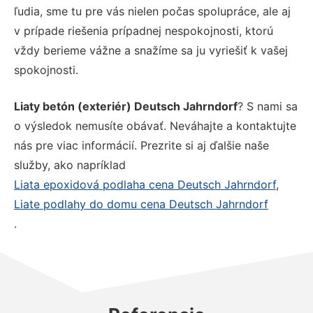
ľudia, sme tu pre vás nielen počas spolupráce, ale aj
v prípade riešenia prípadnej nespokojnosti, ktorú
vždy berieme vážne a snažíme sa ju vyriešiť k vašej
spokojnosti.
Liaty betón (exteriér) Deutsch Jahrndorf
? S nami sa
o výsledok nemusíte obávať. Neváhajte a kontaktujte
nás pre viac informácií. Prezrite si aj ďalšie naše
služby, ako napríklad
Liata epoxidová podlaha cena Deutsch Jahrndorf
,
Liate podlahy do domu cena Deutsch Jahrndorf
.