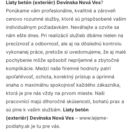
Liaty betón (exteriér) Devínska Nová Ves
?
Ponúkame vám profesionálne, kvalitné a zároveň
cenovo rozumné služby, ktoré sú prispôsobené vašim
individuálnym požiadavkám. Neváhajte a ozvite sa
nám ešte dnes. Pri realizácií služieb dbáme nielen na
precíznosť a odbornosť, ale aj na dôslednú kontrolu
vykonanej práce, pretože si uvedomujeme, že aj malé
pochybenie môže spôsobiť nepríjemné a zbytočné
komplikácie. Medzi naše firemné hodnoty patrí
spoľahlivosť, ochota, korektný prístup a úprimná
snaha o maximálnu spokojnosť každého zákazníka,
ktorá je pre nás vždy na prvom mieste. Naši
pracovníci majú dlhoročné skúsenosti, bohatú prax a
sú plne k vašim službám.
Liaty betón
(exteriér) Devínska Nová Ves
– www.lejeme-
podlahy.sk je tu pre vás.