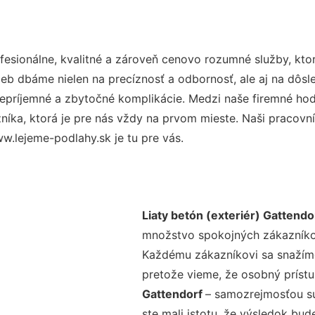
esionálne, kvalitné a zároveň cenovo rozumné služby, kto
užieb dbáme nielen na precíznosť a odbornosť, ale aj na dôs
ríjemné a zbytočné komplikácie. Medzi naše firemné hodno
ka, ktorá je pre nás vždy na prvom mieste. Naši pracovníc
w.lejeme-podlahy.sk je tu pre vás.
Liaty betón (exteriér) Gattendo
množstvo spokojných zákazníkov 
Každému zákazníkovi sa snažíme
pretože vieme, že osobný príst
Gattendorf
– samozrejmosťou sú
ste mali istotu, že výsledok bud