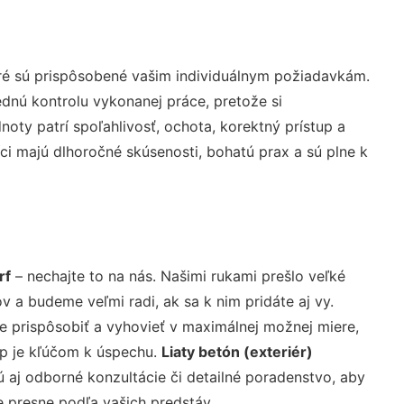
ré sú prispôsobené vašim individuálnym požiadavkám.
lednú kontrolu vykonanej práce, pretože si
ty patrí spoľahlivosť, ochota, korektný prístup a
i majú dlhoročné skúsenosti, bohatú prax a sú plne k
rf
– nechajte to na nás. Našimi rukami prešlo veľké
a budeme veľmi radi, ak sa k nim pridáte aj vy.
 prispôsobiť a vyhovieť v maximálnej možnej miere,
up je kľúčom k úspechu.
Liaty betón (exteriér)
 aj odborné konzultácie či detailné poradenstvo, aby
e presne podľa vašich predstáv.