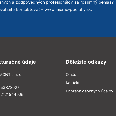
sených a zodpovedných profesionálov za rozumný peniaz?
eváhajte kontaktovať – www.lejeme-podlahy.sk.
kturačné údaje
Dôležité odkazy
MONT s. r. o.
O nás
Kontakt
: 53878027
Ochrana osobných údajov
: 2121544909