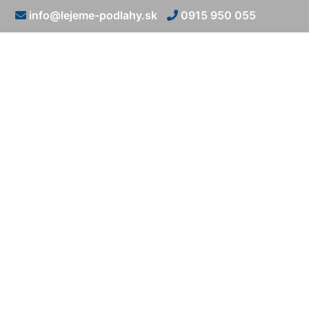
info@lejeme-podlahy.sk
0915 950 055
Liaty be