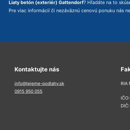
Liaty betón (exteriér) Gattendorf
? Hľadáte na to skú
Pre viac informácií či nezáväznú cenovú ponuku nás n
Kontaktujte nás
Fa
info@lejeme-podlahy.sk
RIA 
0915 950 055
IČO
DIČ