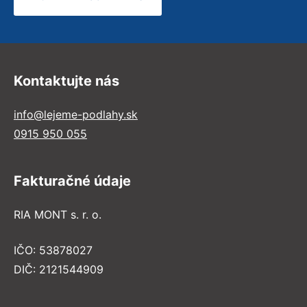
Kontaktujte nás
info@lejeme-podlahy.sk
0915 950 055
Fakturačné údaje
RIA MONT s. r. o.
IČO: 53878027
DIČ: 2121544909