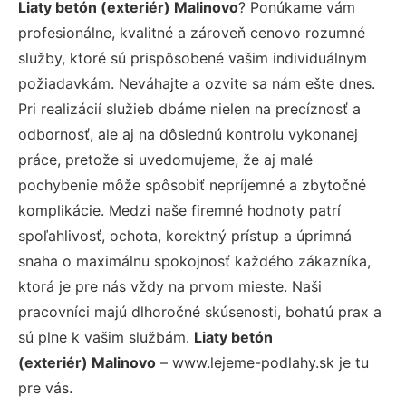
Liaty betón (exteriér) Malinovo
? Ponúkame vám
profesionálne, kvalitné a zároveň cenovo rozumné
služby, ktoré sú prispôsobené vašim individuálnym
požiadavkám. Neváhajte a ozvite sa nám ešte dnes.
Pri realizácií služieb dbáme nielen na precíznosť a
odbornosť, ale aj na dôslednú kontrolu vykonanej
práce, pretože si uvedomujeme, že aj malé
pochybenie môže spôsobiť nepríjemné a zbytočné
komplikácie. Medzi naše firemné hodnoty patrí
spoľahlivosť, ochota, korektný prístup a úprimná
snaha o maximálnu spokojnosť každého zákazníka,
ktorá je pre nás vždy na prvom mieste. Naši
pracovníci majú dlhoročné skúsenosti, bohatú prax a
sú plne k vašim službám.
Liaty betón
(exteriér) Malinovo
– www.lejeme-podlahy.sk je tu
pre vás.