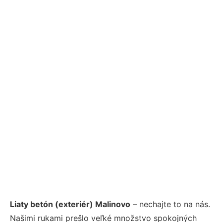
Liaty betón (exteriér) Malinovo
– nechajte to na nás.
Našimi rukami prešlo veľké množstvo spokojných