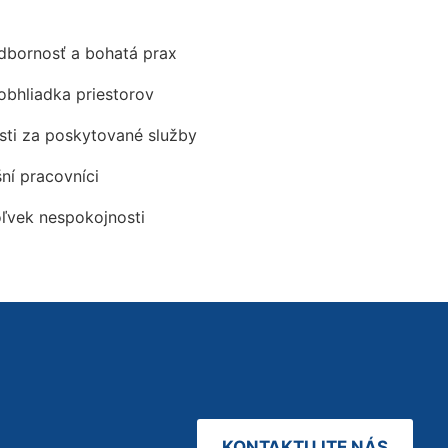
odbornosť a bohatá prax
obhliadka priestorov
ti za poskytované služby
šní pracovníci
oľvek nespokojnosti
KONTAKTUJTE NÁS