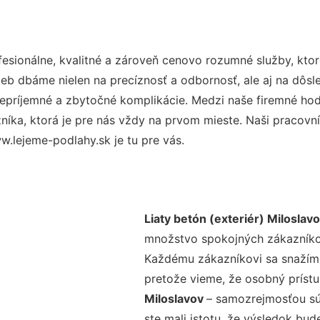
sionálne, kvalitné a zároveň cenovo rozumné služby, kto
užieb dbáme nielen na precíznosť a odbornosť, ale aj na dôs
ríjemné a zbytočné komplikácie. Medzi naše firemné hodno
ka, ktorá je pre nás vždy na prvom mieste. Naši pracovníc
.lejeme-podlahy.sk je tu pre vás.
Liaty betón (exteriér) Miloslav
množstvo spokojných zákazníkov 
Každému zákazníkovi sa snažíme
pretože vieme, že osobný príst
Miloslavov
– samozrejmosťou sú 
ste mali istotu, že výsledok bud