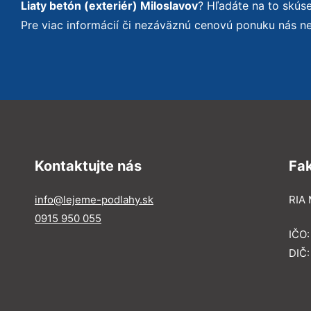
Liaty betón (exteriér) Miloslavov
? Hľadáte na to skú
Pre viac informácií či nezáväznú cenovú ponuku nás n
Kontaktujte nás
Fa
info@lejeme-podlahy.sk
RIA 
0915 950 055
IČO
DIČ