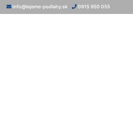
info@lejeme-podlahy.sk
0915 950 055
Liaty be