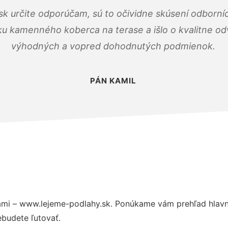
k určite odporúčam, sú to očividne skúsení odborníc
ku kamenného koberca na terase a išlo o kvalitne o
výhodných a vopred dohodnutých podmienok.
PÁN KAMIL
mi – www.lejeme-podlahy.sk. Ponúkame vám prehľad hlavný
budete ľutovať.