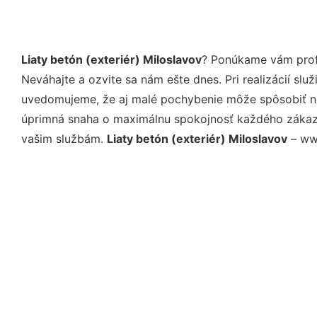
Liaty betón (exteriér) Miloslavov
? Ponúkame vám profe
Neváhajte a ozvite sa nám ešte dnes. Pri realizácií sl
uvedomujeme, že aj malé pochybenie môže spôsobiť nep
úprimná snaha o maximálnu spokojnosť každého zákazní
vašim službám.
Liaty betón (exteriér) Miloslavov
– www