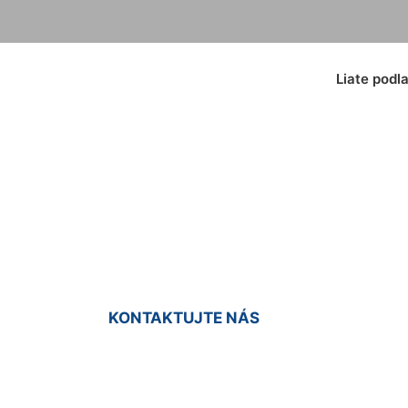
Liate podl
tón (exteriér) Mil
KONTAKTUJTE NÁS