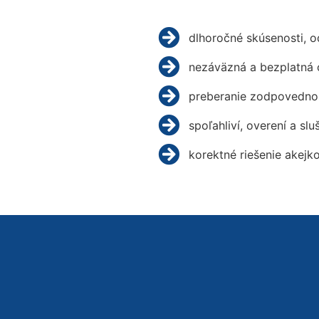
dlhoročné skúsenosti, 
nezáväzná a bezplatná 
preberanie zodpovednos
spoľahliví, overení a slu
korektné riešenie akejk