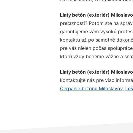
Liaty betón (exteriér) Miloslav
precíznosti? Potom ste na správ
garantujeme vám vysokú profesio
kontaktu až po samotné dokonče
pre vás nielen počas spolupráce,
ktorú vždy berieme vážne a snaží
Liaty betón (exteriér) Miloslav
kontaktujte nás pre viac informác
Čerpanie betónu Miloslavov
,
Leš