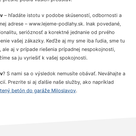
ov
– hľadáte istotu v podobe skúseností, odbornosti a
nej adrese – www.lejeme-podlahy.sk. Inak povedané,
nalitu, serióznosť a korektné jednanie od prvého
nie vašej zákazky. Keďže aj my sme iba ľudia, sme tu
 ale aj v prípade riešenia prípadnej nespokojnosti,
me sa ju vyriešiť k vašej spokojnosti.
ov
? S nami sa o výsledok nemusíte obávať. Neváhajte a
ií. Prezrite si aj ďalšie naše služby, ako napríklad
tený betón do garáže Miloslavov
.