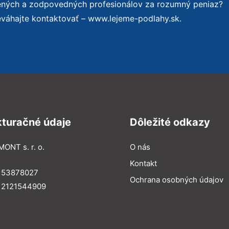
sených a zodpovedných profesionálov za rozumný peniaz?
eváhajte kontaktovať – www.lejeme-podlahy.sk.
kturačné údaje
Dôležité odkazy
MONT s. r. o.
O nás
Kontakt
: 53878027
Ochrana osobných údajov
: 2121544909