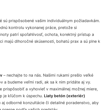
ré sú prispôsobené vašim individuálnym požiadavkám.
lednú kontrolu vykonanej práce, pretože si
ty patrí spoľahlivosť, ochota, korektný prístup a
i majú dlhoročné skúsenosti, bohatú prax a sú plne k
ov
– nechajte to na nás. Našimi rukami prešlo veľké
a budeme veľmi radi, ak sa k nim pridáte aj vy.
 prispôsobiť a vyhovieť v maximálnej možnej miere,
up je kľúčom k úspechu.
Liaty betón (exteriér)
aj odborné konzultácie či detailné poradenstvo, aby
e presne podľa vašich predstáv.