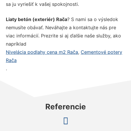
sa ju vyriešiť k vašej spokojnosti.
Liaty betón (exteriér) Rača
? S nami sa o výsledok
nemusíte obávať. Neváhajte a kontaktujte nás pre
viac informácií. Prezrite si aj ďalšie naše služby, ako
napríklad
Nivelácia podlahy cena m2 Rača
,
Cementové potery
Rača
.
Referencie