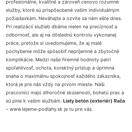
profesionálne, kvalitné a zároveň cenovo rozumné
služby, ktoré sú prispôsobené vašim individuálnym
požiadavkám. Neváhajte a ozvite sa nám ešte dnes.
Pri realizácií služieb dbáme nielen na precíznosť a
odbornosť, ale aj na dôslednú kontrolu vykonanej
práce, pretože si uvedomujeme, že aj malé
pochybenie môže spôsobiť nepríjemné a zbytočné
komplikácie. Medzi naše firemné hodnoty patrí
spoľahlivosť, ochota, korektný prístup a úprimná
snaha o maximálnu spokojnosť každého zákazníka,
ktorá je pre nás vždy na prvom mieste. Naši
pracovníci majú dlhoročné skúsenosti, bohatú prax a
sú plne k vašim službám.
Liaty betón (exteriér) Rača
– www.lejeme-podlahy.sk je tu pre vás.