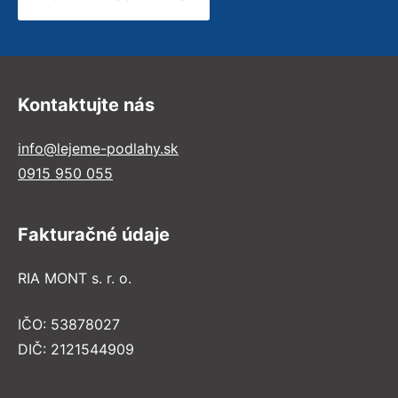
Kontaktujte nás
info@lejeme-podlahy.sk
0915 950 055
Fakturačné údaje
RIA MONT s. r. o.
IČO: 53878027
DIČ: 2121544909