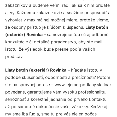
zákazníkov a budeme veľmi radi, ak sa k nim pridáte
aj vy. Každému zákazníkovi sa snažíme prispôsobiť a
vyhovieť v maximálnej možnej miere, pretože vieme,
že osobný prístup je kľúčom k úspechu.
Liaty betón
(exteriér) Rovinka
– samozrejmosťou sú aj odborné
konzultácie či detailné poradenstvo, aby ste mali
istotu, že výsledok bude presne podľa vašich
predstáv.
Liaty betón (exteriér) Rovinka
– hľadáte istotu v
podobe skúseností, odbornosti a precíznosti? Potom
ste na správnej adrese – www.lejeme-podlahy.sk. Inak
povedané, garantujeme vám vysokú profesionalitu,
serióznosť a korektné jednanie od prvého kontaktu
až po samotné dokončenie vašej zákazky. Keďže aj
my sme iba ľudia, sme tu pre vás nielen počas