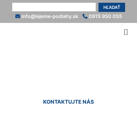
HĽADAŤ
info@lejeme-podlahy.sk
0915 950 055
Liaty betón (exteriér)
Rovinka
KONTAKTUJTE NÁS