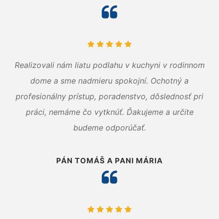
Realizovali nám liatu podlahu v kuchyni v rodinnom
dome a sme nadmieru spokojní. Ochotný a
profesionálny prístup, poradenstvo, dôslednosť pri
práci, nemáme čo vytknúť. Ďakujeme a určite
budeme odporúčať.
PÁN TOMÁŠ A PANI MÁRIA