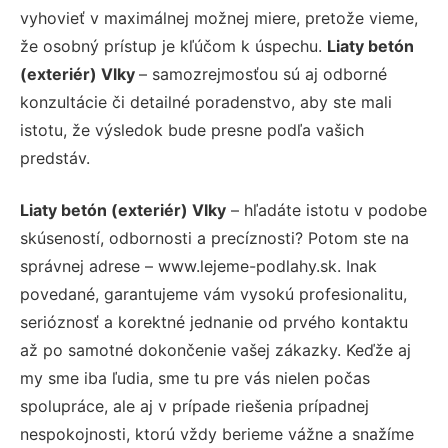
vyhovieť v maximálnej možnej miere, pretože vieme,
že osobný prístup je kľúčom k úspechu.
Liaty betón
(exteriér) Vlky
– samozrejmosťou sú aj odborné
konzultácie či detailné poradenstvo, aby ste mali
istotu, že výsledok bude presne podľa vašich
predstáv.
Liaty betón (exteriér) Vlky
– hľadáte istotu v podobe
skúseností, odbornosti a precíznosti? Potom ste na
správnej adrese – www.lejeme-podlahy.sk. Inak
povedané, garantujeme vám vysokú profesionalitu,
serióznosť a korektné jednanie od prvého kontaktu
až po samotné dokončenie vašej zákazky. Keďže aj
my sme iba ľudia, sme tu pre vás nielen počas
spolupráce, ale aj v prípade riešenia prípadnej
nespokojnosti, ktorú vždy berieme vážne a snažíme