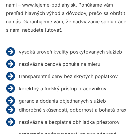
nami – www.lejeme-podlahy.sk. Ponúkame vám
prehľad hlavných výhod a dôvodov, prečo sa obrátiť
na nás. Garantujeme vám, že nadviazanie spolupráce
s nami nebudete ľutovať.
vysoká úroveň kvality poskytovaných služieb
nezáväzná cenová ponuka na mieru
transparentné ceny bez skrytých poplatkov
korektný a ľudský prístup pracovníkov
garancia dodania objednaných služieb
dlhoročné skúsenosti, odbornosť a bohatá prax
nezáväzná a bezplatná obhliadka priestorov
preberanie zodpovednosti za poskytované