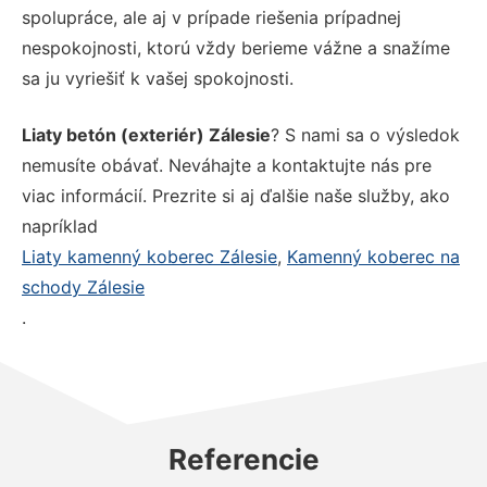
spolupráce, ale aj v prípade riešenia prípadnej
nespokojnosti, ktorú vždy berieme vážne a snažíme
sa ju vyriešiť k vašej spokojnosti.
Liaty betón (exteriér) Zálesie
? S nami sa o výsledok
nemusíte obávať. Neváhajte a kontaktujte nás pre
viac informácií. Prezrite si aj ďalšie naše služby, ako
napríklad
Liaty kamenný koberec Zálesie
,
Kamenný koberec na
schody Zálesie
.
Referencie