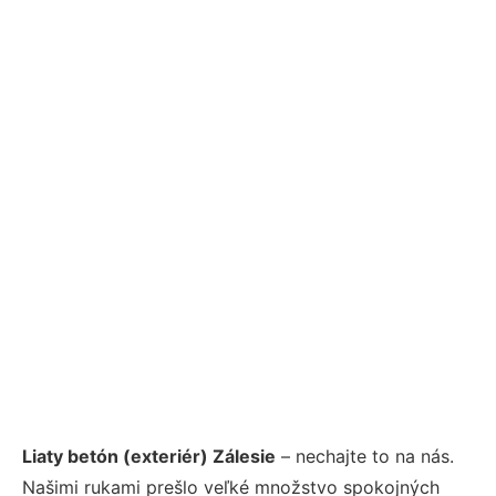
Liaty betón (exteriér) Zálesie
– nechajte to na nás.
Našimi rukami prešlo veľké množstvo spokojných