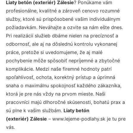
Liaty betón (exteriér) Zálesie
? Ponúkame vám
profesionálne, kvalitné a zároveň cenovo rozumné
služby, ktoré sú prispôsobené vašim individuálnym
požiadavkám. Neváhajte a ozvite sa nám ešte dnes.
Pri realizácií služieb dbáme nielen na precíznosť a
odbornosť, ale aj na dôslednú kontrolu vykonanej
práce, pretože si uvedomujeme, že aj malé
pochybenie môže spôsobiť nepríjemné a zbytočné
komplikácie. Medzi naše firemné hodnoty patrí
spoľahlivosť, ochota, korektný prístup a úprimná
snaha o maximálnu spokojnosť každého zákazníka,
ktorá je pre nás vždy na prvom mieste. Naši
pracovníci majú dlhoročné skúsenosti, bohatú prax a
sú plne k vašim službám.
Liaty betón
(exteriér) Zálesie
– www.lejeme-podlahy.sk je tu pre
vás.