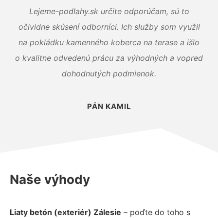
Lejeme-podlahy.sk určite odporúčam, sú to
očividne skúsení odborníci. Ich služby som využil
na pokládku kamenného koberca na terase a išlo
o kvalitne odvedenú prácu za výhodných a vopred
dohodnutých podmienok.
PÁN KAMIL
Naše výhody
Liaty betón (exteriér) Zálesie
– poďte do toho s