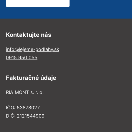
Kontaktujte nás
info@lejeme-podlahy.sk
0915 950 055
Fakturačné údaje
RIA MONT s. r. o.
IČO: 53878027
DIČ: 2121544909