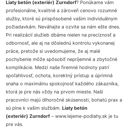
Liaty betón (exteriér) Zurndorf
? Ponúkame vám
profesionálne, kvalitné a zároveň cenovo rozumné
služby, ktoré sú prispôsobené vašim individuálnym
požiadavkám. Neváhajte a ozvite sa nám ešte dnes.
Pri realizácií služieb dbáme nielen na precíznosť a
odbornosť, ale aj na dôslednú kontrolu vykonanej
práce, pretože si uvedomujeme, že aj malé
pochybenie môže spôsobiť nepríjemné a zbytočné
komplikácie. Medzi naše firemné hodnoty patrí
spoľahlivosť, ochota, korektný prístup a úprimná
snaha o maximálnu spokojnosť každého zákazníka,
ktorá je pre nás vždy na prvom mieste. Naši
pracovníci majú dlhoročné skúsenosti, bohatú prax a
sú plne k vašim službám.
Liaty betón
(exteriér) Zurndorf
– www.lejeme-podlahy.sk je tu
pre vás.