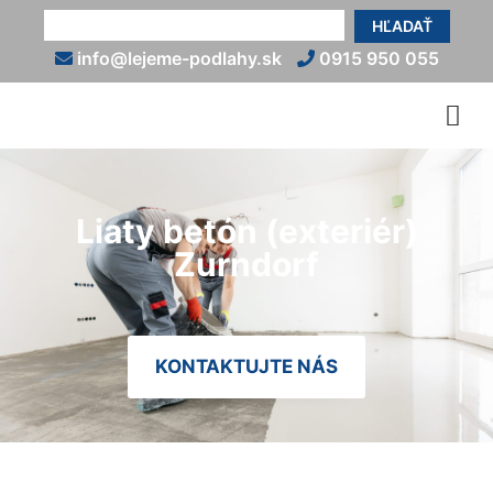
HĽADAŤ
info@lejeme-podlahy.sk
0915 950 055
Liaty betón (exteriér)
Zurndorf
KONTAKTUJTE NÁS