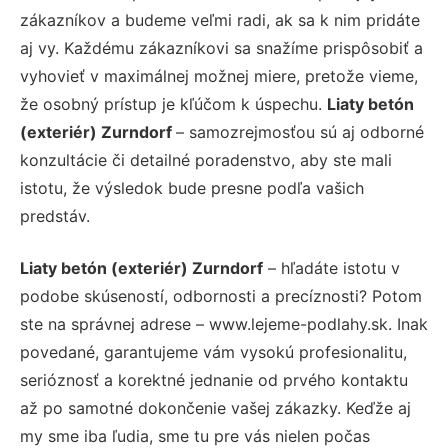
zákazníkov a budeme veľmi radi, ak sa k nim pridáte
aj vy. Každému zákazníkovi sa snažíme prispôsobiť a
vyhovieť v maximálnej možnej miere, pretože vieme,
že osobný prístup je kľúčom k úspechu.
Liaty betón
(exteriér) Zurndorf
– samozrejmosťou sú aj odborné
konzultácie či detailné poradenstvo, aby ste mali
istotu, že výsledok bude presne podľa vašich
predstáv.
Liaty betón (exteriér) Zurndorf
– hľadáte istotu v
podobe skúseností, odbornosti a precíznosti? Potom
ste na správnej adrese – www.lejeme-podlahy.sk. Inak
povedané, garantujeme vám vysokú profesionalitu,
serióznosť a korektné jednanie od prvého kontaktu
až po samotné dokončenie vašej zákazky. Keďže aj
my sme iba ľudia, sme tu pre vás nielen počas