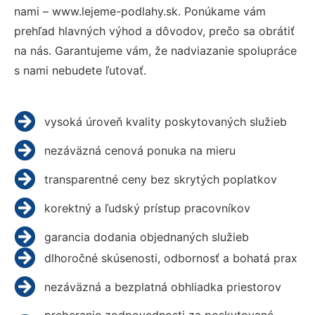
nami – www.lejeme-podlahy.sk. Ponúkame vám
prehľad hlavných výhod a dôvodov, prečo sa obrátiť
na nás. Garantujeme vám, že nadviazanie spolupráce
s nami nebudete ľutovať.
vysoká úroveň kvality poskytovaných služieb
nezáväzná cenová ponuka na mieru
transparentné ceny bez skrytých poplatkov
korektný a ľudský prístup pracovníkov
garancia dodania objednaných služieb
dlhoročné skúsenosti, odbornosť a bohatá prax
nezáväzná a bezplatná obhliadka priestorov
preberanie zodpovednosti za poskytované