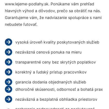
www.lejeme-podlahy.sk. Ponúkame vám prehľad
hlavných výhod a dôvodov, prečo sa obrátiť na nás.
Garantujeme vám, že nadviazanie spolupráce s nami
nebudete ľutovať.
vysoká úroveň kvality poskytovaných služieb
nezáväzná cenová ponuka na mieru
transparentné ceny bez skrytých poplatkov
korektný a ľudský prístup pracovníkov
garancia dodania objednaných služieb
dlhoročné skúsenosti, odbornosť a bohatá prax
nezáväzná a bezplatná obhliadka priestorov
preberanie zodpovednosti za poskytované