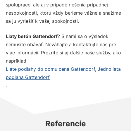
spolupráce, ale aj v prípade riešenia prípadnej
nespokojnosti, ktorú vždy berieme vážne a snažíme
sa ju vyriešiť k vašej spokojnosti.
Liaty betón Gattendorf
? S nami sa o výsledok
nemusíte obávať. Neváhajte a kontaktujte nás pre
viac informácií. Prezrite si aj ďalšie naše služby, ako
napríklad
Liate podlahy do domu cena Gattendorf
,
Jednoliata
podlaha Gattendorf
.
Referencie