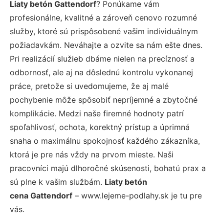
Liaty betón Gattendorf
? Ponúkame vám
profesionálne, kvalitné a zároveň cenovo rozumné
služby, ktoré sú prispôsobené vašim individuálnym
požiadavkám. Neváhajte a ozvite sa nám ešte dnes.
Pri realizácií služieb dbáme nielen na precíznosť a
odbornosť, ale aj na dôslednú kontrolu vykonanej
práce, pretože si uvedomujeme, že aj malé
pochybenie môže spôsobiť nepríjemné a zbytočné
komplikácie. Medzi naše firemné hodnoty patrí
spoľahlivosť, ochota, korektný prístup a úprimná
snaha o maximálnu spokojnosť každého zákazníka,
ktorá je pre nás vždy na prvom mieste. Naši
pracovníci majú dlhoročné skúsenosti, bohatú prax a
sú plne k vašim službám.
Liaty betón
cena Gattendorf
– www.lejeme-podlahy.sk je tu pre
vás.