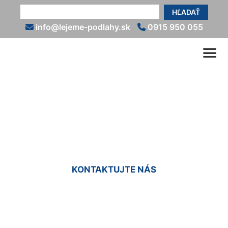
HĽADAŤ
info@lejeme-podlahy.sk
0915 950 055
Liaty betón cena
Gattendorf
KONTAKTUJTE NÁS