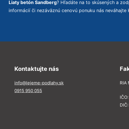
Liaty betón Sandberg
? Hľadáte na to skúsených a zo
informácií či nezáväznú cenovú ponuku nás neváhajte 
Kontaktujte nás
Fa
info@lejeme-podlahy.sk
RIA 
0915 950 055
IČO
DIČ