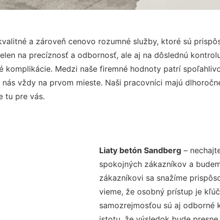
valitné a zároveň cenovo rozumné služby, ktoré sú prisp
nielen na precíznosť a odbornosť, ale aj na dôslednú kontro
komplikácie. Medzi naše firemné hodnoty patrí spoľahlivos
 nás vždy na prvom mieste. Naši pracovníci majú dlhoročné
 tu pre vás.
Liaty betón Sandberg
– nechajte
spokojných zákazníkov a budeme 
zákazníkovi sa snažíme prispôso
vieme, že osobný prístup je kľ
samozrejmosťou sú aj odborné ko
istotu, že výsledok bude presne