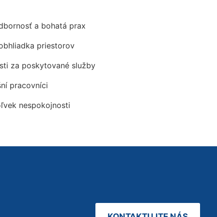
odbornosť a bohatá prax
obhliadka priestorov
ti za poskytované služby
šní pracovníci
oľvek nespokojnosti
KONTAKTUJTE NÁS