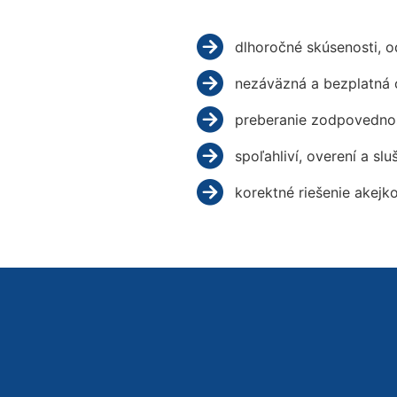
dlhoročné skúsenosti, 
nezáväzná a bezplatná 
preberanie zodpovednos
spoľahliví, overení a slu
korektné riešenie akejk