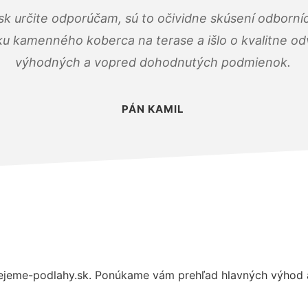
k určite odporúčam, sú to očividne skúsení odborníc
ku kamenného koberca na terase a išlo o kvalitne o
výhodných a vopred dohodnutých podmienok.
PÁN KAMIL
ejeme-podlahy.sk. Ponúkame vám prehľad hlavných výhod a