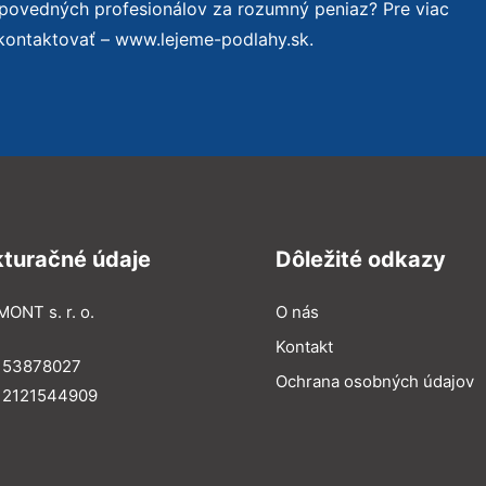
dpovedných profesionálov za rozumný peniaz? Pre viac
kontaktovať – www.lejeme-podlahy.sk.
kturačné údaje
Dôležité odkazy
MONT s. r. o.
O nás
Kontakt
: 53878027
Ochrana osobných údajov
: 2121544909