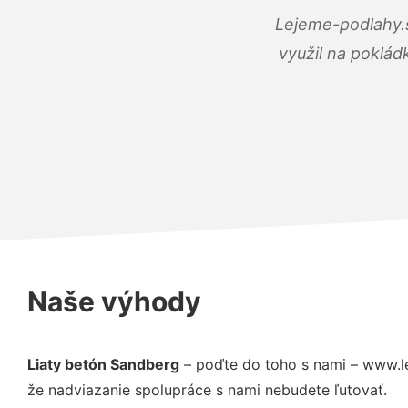
Lejeme-podlahy.s
využil na poklád
Naše výhody
Liaty betón Sandberg
– poďte do toho s nami – www.l
že nadviazanie spolupráce s nami nebudete ľutovať.