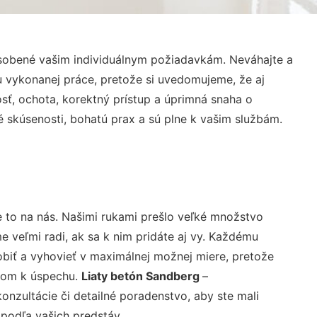
ôsobené vašim individuálnym požiadavkám. Neváhajte a
lu vykonanej práce, pretože si uvedomujeme, že aj
ť, ochota, korektný prístup a úprimná snaha o
 skúsenosti, bohatú prax a sú plne k vašim službám.
 to na nás. Našimi rukami prešlo veľké množstvo
veľmi radi, ak sa k nim pridáte aj vy. Každému
biť a vyhovieť v maximálnej možnej miere, pretože
účom k úspechu.
Liaty betón Sandberg
–
nzultácie či detailné poradenstvo, aby ste mali
 podľa vašich predstáv.