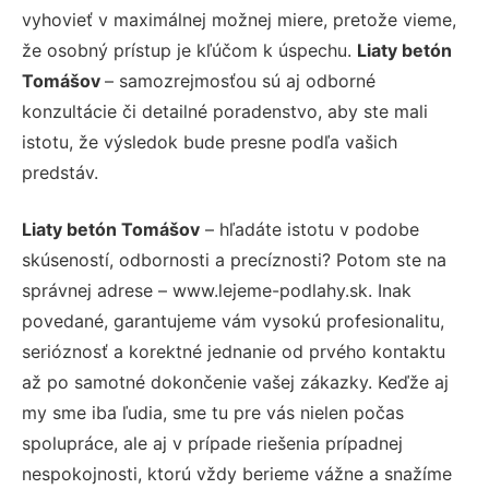
vyhovieť v maximálnej možnej miere, pretože vieme,
že osobný prístup je kľúčom k úspechu.
Liaty betón
Tomášov
– samozrejmosťou sú aj odborné
konzultácie či detailné poradenstvo, aby ste mali
istotu, že výsledok bude presne podľa vašich
predstáv.
Liaty betón Tomášov
– hľadáte istotu v podobe
skúseností, odbornosti a precíznosti? Potom ste na
správnej adrese – www.lejeme-podlahy.sk. Inak
povedané, garantujeme vám vysokú profesionalitu,
serióznosť a korektné jednanie od prvého kontaktu
až po samotné dokončenie vašej zákazky. Keďže aj
my sme iba ľudia, sme tu pre vás nielen počas
spolupráce, ale aj v prípade riešenia prípadnej
nespokojnosti, ktorú vždy berieme vážne a snažíme