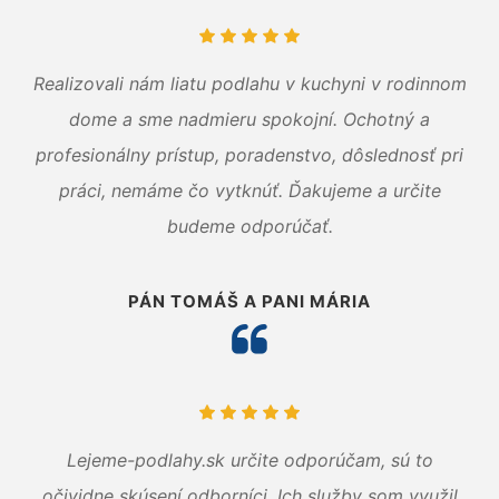
Realizovali nám liatu podlahu v kuchyni v rodinnom
dome a sme nadmieru spokojní. Ochotný a
profesionálny prístup, poradenstvo, dôslednosť pri
práci, nemáme čo vytknúť. Ďakujeme a určite
budeme odporúčať.
PÁN TOMÁŠ A PANI MÁRIA
Lejeme-podlahy.sk určite odporúčam, sú to
očividne skúsení odborníci. Ich služby som využil