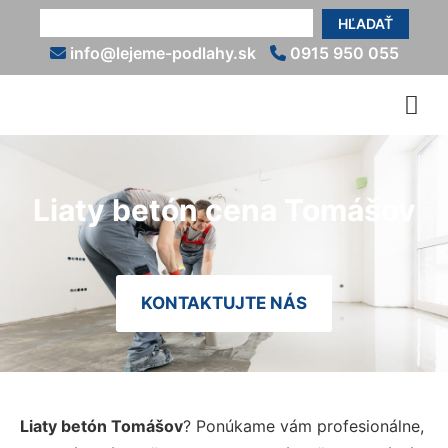
HĽADAŤ
info@lejeme-podlahy.sk
0915 950 055
Liaty betón cena Tomášov
KONTAKTUJTE NÁS
Liaty betón Tomášov
? Ponúkame vám profesionálne,