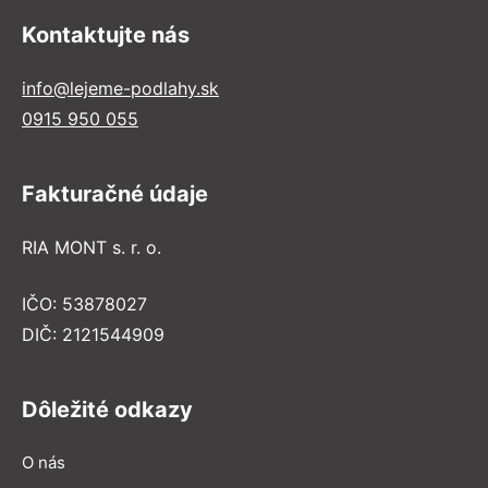
Kontaktujte nás
info@lejeme-podlahy.sk
0915 950 055
Fakturačné údaje
RIA MONT s. r. o.
IČO: 53878027
DIČ: 2121544909
Dôležité odkazy
O nás