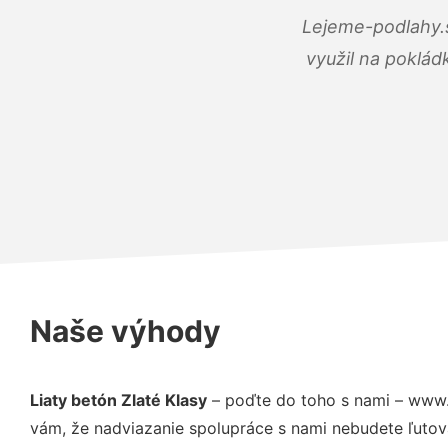
Lejeme-podlahy.s
využil na poklád
Naše výhody
Liaty betón Zlaté Klasy
– poďte do toho s nami – www.
vám, že nadviazanie spolupráce s nami nebudete ľutov