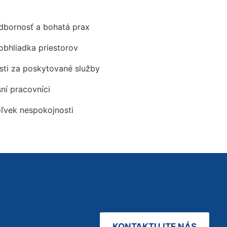
odbornosť a bohatá prax
obhliadka priestorov
ti za poskytované služby
šní pracovníci
oľvek nespokojnosti
KONTAKTUJTE NÁS