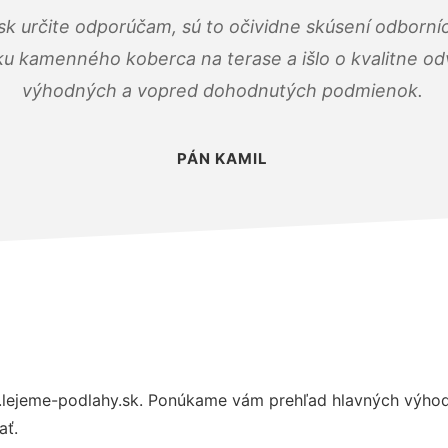
k určite odporúčam, sú to očividne skúsení odborníc
ku kamenného koberca na terase a išlo o kvalitne o
výhodných a vopred dohodnutých podmienok.
PÁN KAMIL
lejeme-podlahy.sk. Ponúkame vám prehľad hlavných výhod 
ať.