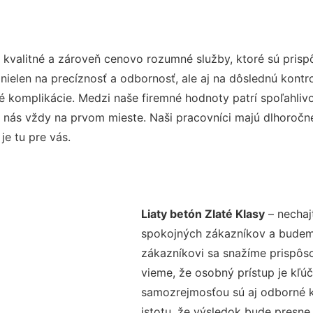
 kvalitné a zároveň cenovo rozumné služby, ktoré sú pris
e nielen na precíznosť a odbornosť, ale aj na dôslednú kont
komplikácie. Medzi naše firemné hodnoty patrí spoľahlivos
 nás vždy na prvom mieste. Naši pracovníci majú dlhoročné
e tu pre vás.
Liaty betón Zlaté Klasy
– nechaj
spokojných zákazníkov a budeme 
zákazníkovi sa snažíme prispôso
vieme, že osobný prístup je kľ
samozrejmosťou sú aj odborné ko
istotu, že výsledok bude presne