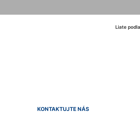
Liate podl
 betón cena Zlaté K
KONTAKTUJTE NÁS