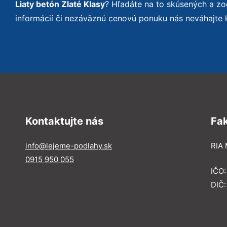
Liaty betón Zlaté Klasy
? Hľadáte na to skúsených a z
informácií či nezáväznú cenovú ponuku nás neváhajte 
Kontaktujte nás
Fa
info@lejeme-podlahy.sk
RIA 
0915 950 055
IČO
DIČ