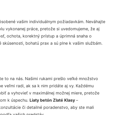
pôsobené vašim individuálnym požiadavkám. Neváhajte
rolu vykonanej práce, pretože si uvedomujeme, že aj
ť, ochota, korektný prístup a úprimná snaha o
 skúsenosti, bohatú prax a sú plne k vašim službám.
te to na nás. Našimi rukami prešlo veľké množstvo
veľmi radi, ak sa k nim pridáte aj vy. Každému
biť a vyhovieť v maximálnej možnej miere, pretože
účom k úspechu.
Liaty betón Zlaté Klasy
–
nzultácie či detailné poradenstvo, aby ste mali
 podľa vašich predstáv.