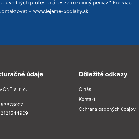
odpovedných profesionálov za rozumný peniaz? Pre viac
kontaktovať – www.lejeme-podlahy.sk.
kturačné údaje
Dôležité odkazy
MONT s. r. o.
O nás
Kontakt
: 53878027
Ochrana osobných údajov
: 2121544909