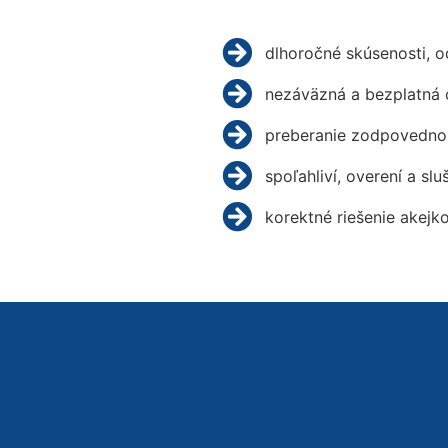
dlhoročné skúsenosti, 
nezáväzná a bezplatná 
preberanie zodpovednos
spoľahliví, overení a slu
korektné riešenie akejk