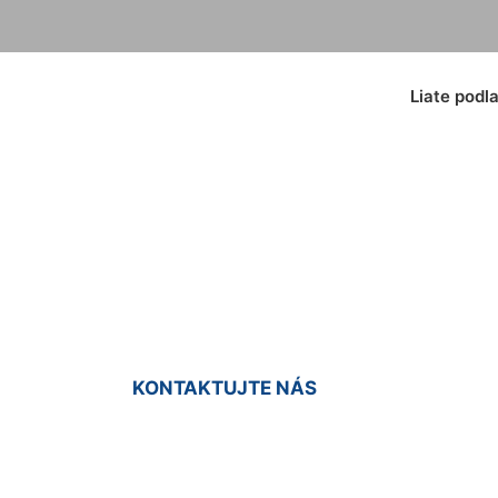
Liate podl
koberec Chorváts
KONTAKTUJTE NÁS