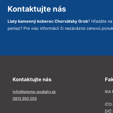
Kontaktujte nás
Liaty kamenný koberec Chorvátsky Grob
? Hľadáte na
peniaz? Pre viac informácií či nezáväznú cenovú ponu
Kontaktujte nás
Fa
info@lejeme-podlahy.sk
RIA 
0915 950 055
IČO
DIČ