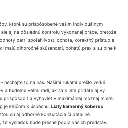
by, ktoré sú prispôsobené vašim individuálnym
 ale aj na dôslednú kontrolu vykonanej práce, pretože
noty patrí spoľahlivosť, ochota, korektný prístup a
i majú dlhoročné skúsenosti, bohatú prax a sú plne k
– nechajte to na nás. Našimi rukami prešlo veľké
a budeme veľmi radi, ak sa k nim pridáte aj vy.
 prispôsobiť a vyhovieť v maximálnej možnej miere,
up je kľúčom k úspechu.
Liaty kamenný koberec
ťou sú aj odborné konzultácie či detailné
u, že výsledok bude presne podľa vašich predstáv.