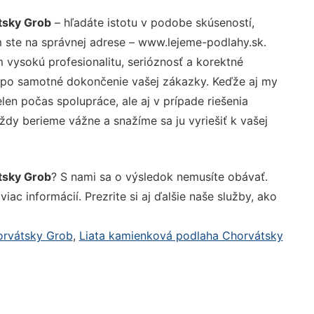
tsky Grob
– hľadáte istotu v podobe skúseností,
 ste na správnej adrese – www.lejeme-podlahy.sk.
vysokú profesionalitu, serióznosť a korektné
 po samotné dokončenie vašej zákazky. Keďže aj my
elen počas spolupráce, ale aj v prípade riešenia
ždy berieme vážne a snažíme sa ju vyriešiť k vašej
tsky Grob
? S nami sa o výsledok nemusíte obávať.
iac informácií. Prezrite si aj ďalšie naše služby, ako
orvátsky Grob
,
Liata kamienková podlaha Chorvátsky