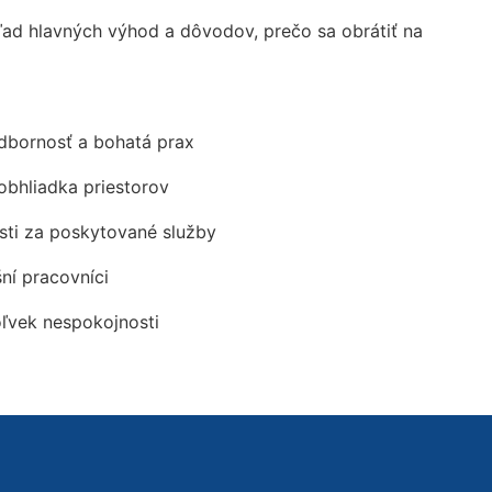
ad hlavných výhod a dôvodov, prečo sa obrátiť na
odbornosť a bohatá prax
obhliadka priestorov
ti za poskytované služby
šní pracovníci
oľvek nespokojnosti