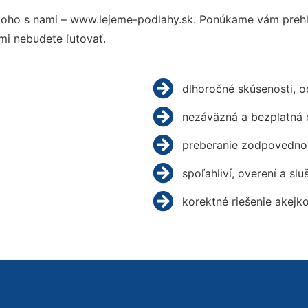
oho s nami – www.lejeme-podlahy.sk. Ponúkame vám prehľ
mi nebudete ľutovať.
dlhoročné skúsenosti, 
nezáväzná a bezplatná 
preberanie zodpovednos
spoľahliví, overení a slu
korektné riešenie akejk