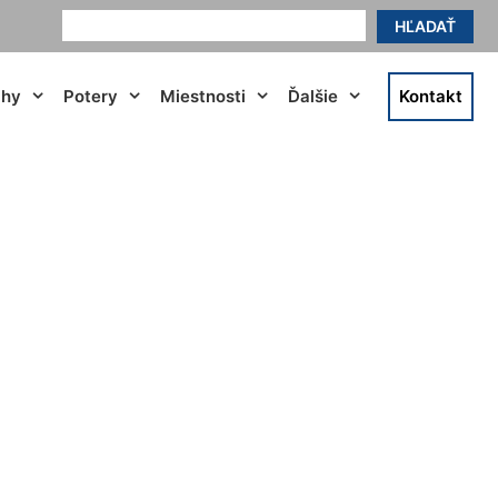
HĽADAŤ
ahy
Potery
Miestnosti
Ďalšie
Kontakt
ky Grob