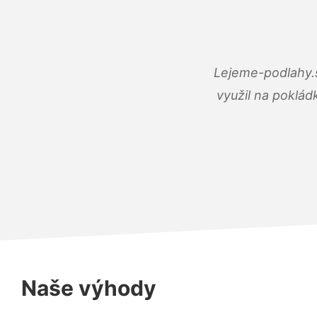
Lejeme-podlahy.s
využil na poklád
Naše výhody