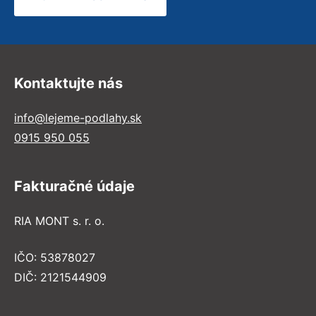
Kontaktujte nás
info@lejeme-podlahy.sk
0915 950 055
Fakturačné údaje
RIA MONT s. r. o.
IČO: 53878027
DIČ: 2121544909