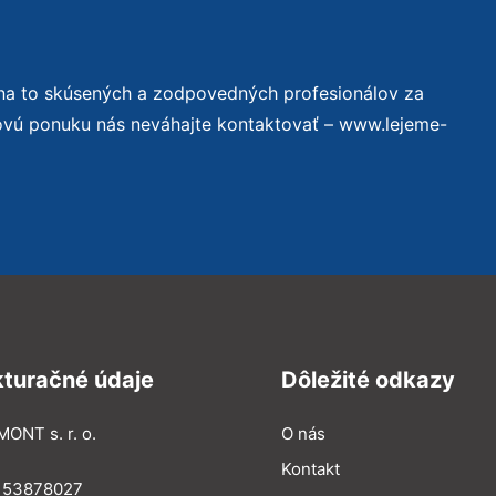
na to skúsených a zodpovedných profesionálov za
novú ponuku nás neváhajte kontaktovať – www.lejeme-
kturačné údaje
Dôležité odkazy
MONT s. r. o.
O nás
Kontakt
: 53878027