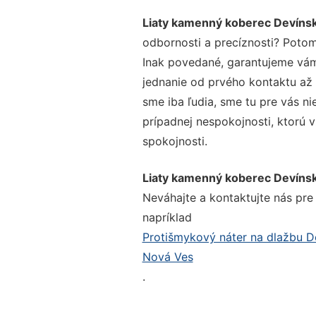
Liaty kamenný koberec Devíns
odbornosti a precíznosti? Potom
Inak povedané, garantujeme vám 
jednanie od prvého kontaktu až
sme iba ľudia, sme tu pre vás ni
prípadnej nespokojnosti, ktorú v
spokojnosti.
Liaty kamenný koberec Devíns
Neváhajte a kontaktujte nás pre v
napríklad
Protišmykový náter na dlažbu 
Nová Ves
.