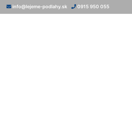
info@lejeme-podlahy.sk
0915 950 055
Kamenný k