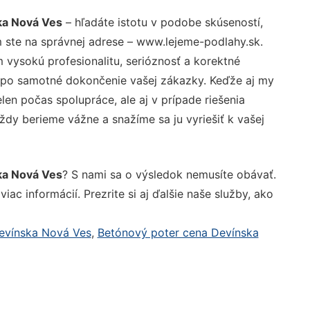
ka Nová Ves
– hľadáte istotu v podobe skúseností,
 ste na správnej adrese – www.lejeme-podlahy.sk.
vysokú profesionalitu, serióznosť a korektné
 po samotné dokončenie vašej zákazky. Keďže aj my
elen počas spolupráce, ale aj v prípade riešenia
ždy berieme vážne a snažíme sa ju vyriešiť k vašej
ka Nová Ves
? S nami sa o výsledok nemusíte obávať.
iac informácií. Prezrite si aj ďalšie naše služby, ako
Devínska Nová Ves
,
Betónový poter cena Devínska