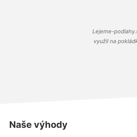
Lejeme-podlahy.s
využil na poklád
Naše výhody