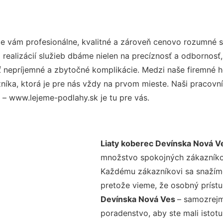
 vám profesionálne, kvalitné a zároveň cenovo rozumné sl
realizácií služieb dbáme nielen na precíznosť a odbornosť,
nepríjemné a zbytočné komplikácie. Medzi naše firemné hod
ka, ktorá je pre nás vždy na prvom mieste. Naši pracovníc
– www.lejeme-podlahy.sk je tu pre vás.
Liaty koberec Devínska Nová V
množstvo spokojných zákazníkov 
Každému zákazníkovi sa snažíme
pretože vieme, že osobný príst
Devínska Nová Ves
– samozrejm
poradenstvo, aby ste mali istot