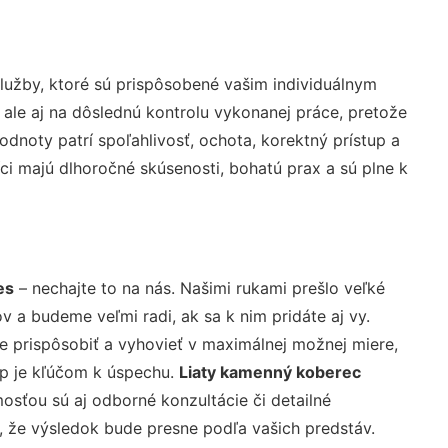
užby, ktoré sú prispôsobené vašim individuálnym
 ale aj na dôslednú kontrolu vykonanej práce, pretože
noty patrí spoľahlivosť, ochota, korektný prístup a
i majú dlhoročné skúsenosti, bohatú prax a sú plne k
es
– nechajte to na nás. Našimi rukami prešlo veľké
a budeme veľmi radi, ak sa k nim pridáte aj vy.
 prispôsobiť a vyhovieť v maximálnej možnej miere,
up je kľúčom k úspechu.
Liaty kamenný koberec
osťou sú aj odborné konzultácie či detailné
u, že výsledok bude presne podľa vašich predstáv.