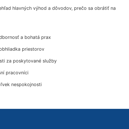
hľad hlavných výhod a dôvodov, prečo sa obrátiť na
odbornosť a bohatá prax
obhliadka priestorov
ti za poskytované služby
šní pracovníci
oľvek nespokojnosti