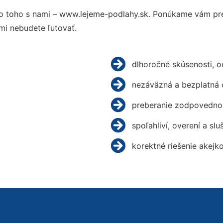
 toho s nami – www.lejeme-podlahy.sk. Ponúkame vám pre
mi nebudete ľutovať.
dlhoročné skúsenosti, 
nezáväzná a bezplatná 
preberanie zodpovednos
spoľahliví, overení a slu
korektné riešenie akejk