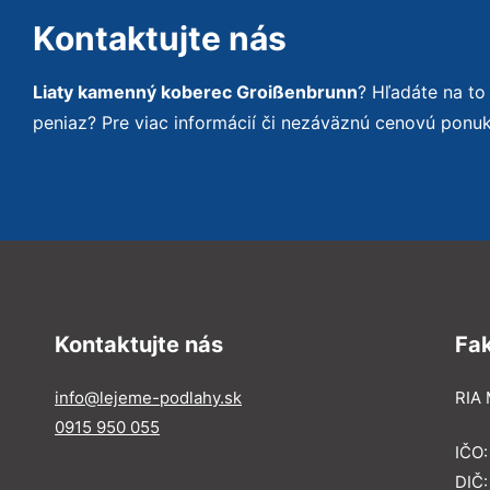
Kontaktujte nás
Liaty kamenný koberec Groißenbrunn
? Hľadáte na t
peniaz? Pre viac informácií či nezáväznú cenovú ponu
Kontaktujte nás
Fa
info@lejeme-podlahy.sk
RIA 
0915 950 055
IČO
DIČ