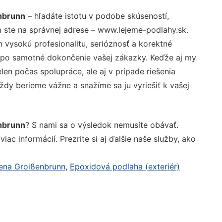
nbrunn
– hľadáte istotu v podobe skúseností,
 ste na správnej adrese – www.lejeme-podlahy.sk.
vysokú profesionalitu, serióznosť a korektné
 po samotné dokončenie vašej zákazky. Keďže aj my
elen počas spolupráce, ale aj v prípade riešenia
ždy berieme vážne a snažíme sa ju vyriešiť k vašej
nbrunn
? S nami sa o výsledok nemusíte obávať.
iac informácií. Prezrite si aj ďalšie naše služby, ako
ena Groißenbrunn
,
Epoxidová podlaha (exteriér)