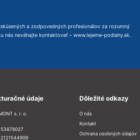
o skúsených a zodpovedných profesionálov za rozumný
ku nás neváhajte kontaktovať – www.lejeme-podlahy.sk.
kturačné údaje
Dôležité odkazy
MONT s. r. o.
O nás
Kontakt
: 53878027
Ochrana osobných údajov
: 2121544909