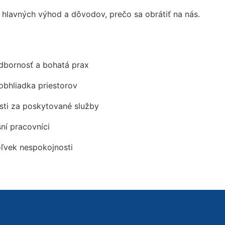
lavných výhod a dôvodov, prečo sa obrátiť na nás.
odbornosť a bohatá prax
obhliadka priestorov
ti za poskytované služby
šní pracovníci
oľvek nespokojnosti