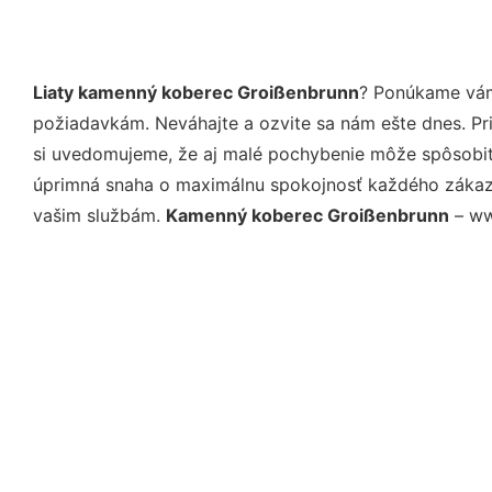
Liaty kamenný koberec Groißenbrunn
? Ponúkame vám 
požiadavkám. Neváhajte a ozvite sa nám ešte dnes. Pri 
si uvedomujeme, že aj malé pochybenie môže spôsobiť 
úprimná snaha o maximálnu spokojnosť každého zákazní
vašim službám.
Kamenný koberec Groißenbrunn
– ww