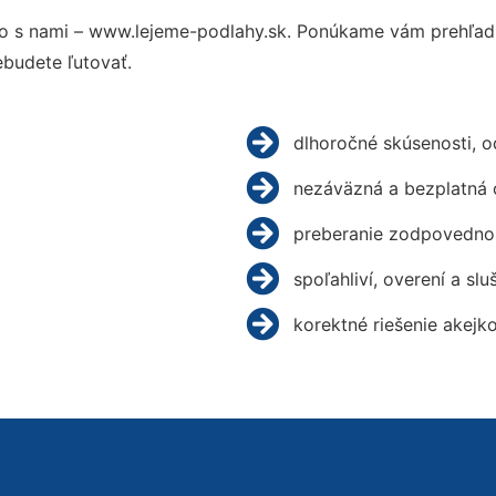
o s nami – www.lejeme-podlahy.sk. Ponúkame vám prehľad h
budete ľutovať.
dlhoročné skúsenosti, 
nezáväzná a bezplatná 
preberanie zodpovednos
spoľahliví, overení a slu
korektné riešenie akejk