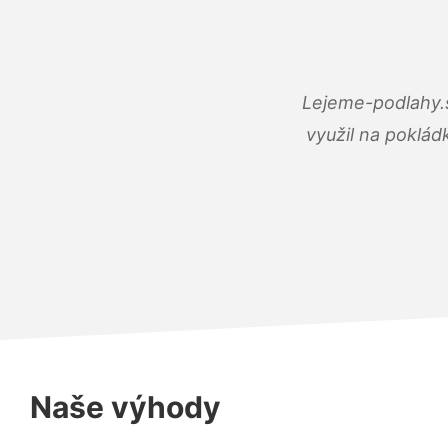
Lejeme-podlahy.s
využil na poklád
Naše výhody