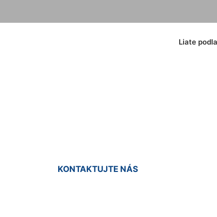
Liate podl
ý koberec Groiße
KONTAKTUJTE NÁS