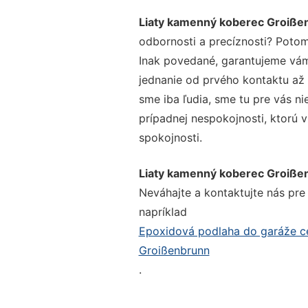
Liaty kamenný koberec Groiße
odbornosti a precíznosti? Potom
Inak povedané, garantujeme vám 
jednanie od prvého kontaktu až
sme iba ľudia, sme tu pre vás ni
prípadnej nespokojnosti, ktorú v
spokojnosti.
Liaty kamenný koberec Groiße
Neváhajte a kontaktujte nás pre v
napríklad
Epoxidová podlaha do garáže c
Groißenbrunn
.