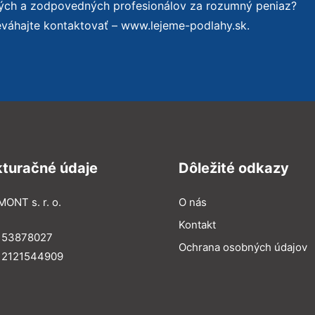
ných a zodpovedných profesionálov za rozumný peniaz?
eváhajte kontaktovať – www.lejeme-podlahy.sk.
kturačné údaje
Dôležité odkazy
MONT s. r. o.
O nás
Kontakt
: 53878027
Ochrana osobných údajov
: 2121544909