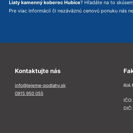
Liaty kamenný koberec Hubice
? Hľadáte na to skúse
Pre viac informácií či nezáväznú cenovú ponuku nás n
Kontaktujte nás
Fa
info@lejeme-podlahy.sk
RIA 
0915 950 055
IČO
DIČ