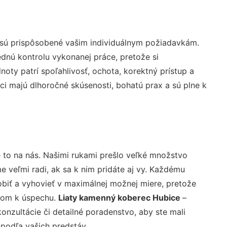
 sú prispôsobené vašim individuálnym požiadavkám.
lednú kontrolu vykonanej práce, pretože si
ty patrí spoľahlivosť, ochota, korektný prístup a
i majú dlhoročné skúsenosti, bohatú prax a sú plne k
 to na nás. Našimi rukami prešlo veľké množstvo
veľmi radi, ak sa k nim pridáte aj vy. Každému
biť a vyhovieť v maximálnej možnej miere, pretože
účom k úspechu.
Liaty kamenný koberec Hubice
–
nzultácie či detailné poradenstvo, aby ste mali
 podľa vašich predstáv.