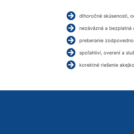
dlhoročné skúsenosti, 
nezáväzná a bezplatná 
preberanie zodpovednos
spoľahliví, overení a slu
korektné riešenie akejk