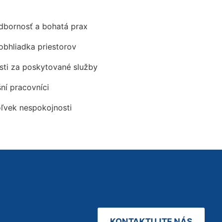
odbornosť a bohatá prax
obhliadka priestorov
ti za poskytované služby
šní pracovníci
oľvek nespokojnosti
KONTAKTUJTE NÁS