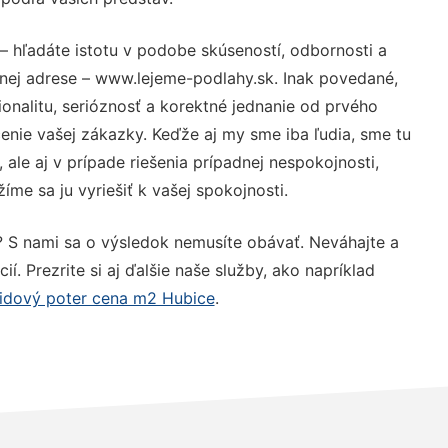
– hľadáte istotu v podobe skúseností, odbornosti a
nej adrese – www.lejeme-podlahy.sk. Inak povedané,
nalitu, serióznosť a korektné jednanie od prvého
nie vašej zákazky. Keďže aj my sme iba ľudia, sme tu
 ale aj v prípade riešenia prípadnej nespokojnosti,
me sa ju vyriešiť k vašej spokojnosti.
? S nami sa o výsledok nemusíte obávať. Neváhajte a
ií. Prezrite si aj ďalšie naše služby, ako napríklad
idový poter cena m2 Hubice
.