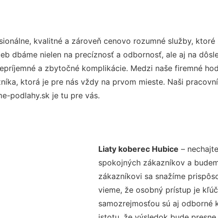
ionálne, kvalitné a zároveň cenovo rozumné služby, ktoré
užieb dbáme nielen na precíznosť a odbornosť, ale aj na dôs
ríjemné a zbytočné komplikácie. Medzi naše firemné hodno
ka, ktorá je pre nás vždy na prvom mieste. Naši pracovníc
-podlahy.sk je tu pre vás.
Liaty koberec Hubice
– nechajte
spokojných zákazníkov a budeme 
zákazníkovi sa snažíme prispôso
vieme, že osobný prístup je kľ
samozrejmosťou sú aj odborné ko
istotu, že výsledok bude presne