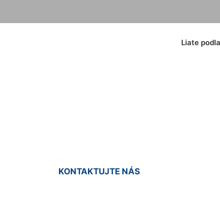
Liate podl
enný koberec Hub
KONTAKTUJTE NÁS