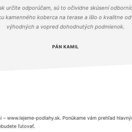
k určite odporúčam, sú to očividne skúsení odborníc
ku kamenného koberca na terase a išlo o kvalitne o
výhodných a vopred dohodnutých podmienok.
PÁN KAMIL
i – www.lejeme-podlahy.sk. Ponúkame vám prehľad hlavnýc
budete ľutovať.