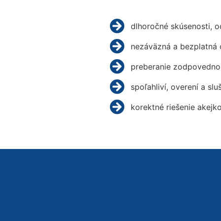
dlhoročné skúsenosti, 
nezáväzná a bezplatná 
preberanie zodpovednos
spoľahliví, overení a slu
korektné riešenie akejk