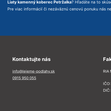
Liaty kamenný koberec Petržalka
? Hľadáte na to skú
Pre viac informácií či nezáväznú cenovú ponuku nás n
Kontaktujte nás
Fa
info@lejeme-podlahy.sk
RIA 
0915 950 055
IČO
DIČ