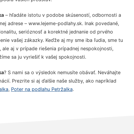
ka
– hľadáte istotu v podobe skúseností, odbornosti a
nej adrese – www.lejeme-podlahy.sk. Inak povedané,
nalitu, serióznosť a korektné jednanie od prvého
nie vašej zákazky. Keďže aj my sme iba ľudia, sme tu
 ale aj v prípade riešenia prípadnej nespokojnosti,
me sa ju vyriešiť k vašej spokojnosti.
ka
? S nami sa o výsledok nemusíte obávať. Neváhajte
ácií. Prezrite si aj ďalšie naše služby, ako napríklad
alka
,
Poter na podlahu Petržalka
.