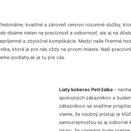
esionálne, kvalitné a zároveň cenovo rozumné služby, kto
užieb dbáme nielen na precíznosť a odbornosť, ale aj na dôs
ríjemné a zbytočné komplikácie. Medzi naše firemné hodno
ka, ktorá je pre nás vždy na prvom mieste. Naši pracovníc
eme-podlahy.sk je tu pre vás.
Liaty koberec Petržalka
– nechaj
spokojných zákazníkov a budeme 
zákazníkovi sa snažíme prispôso
vieme, že osobný prístup je kľ
samozrejmosťou sú aj odborné ko
istotu, že výsledok bude presne