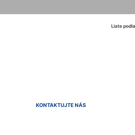
Liate podl
ný koberec Petrž
KONTAKTUJTE NÁS