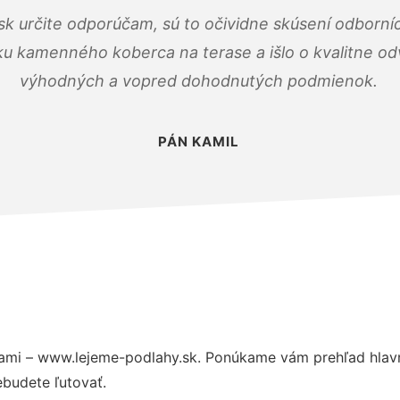
k určite odporúčam, sú to očividne skúsení odborníc
ku kamenného koberca na terase a išlo o kvalitne o
výhodných a vopred dohodnutých podmienok.
PÁN KAMIL
ami – www.lejeme-podlahy.sk. Ponúkame vám prehľad hlavn
budete ľutovať.