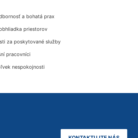
odbornosť a bohatá prax
obhliadka priestorov
ti za poskytované služby
šní pracovníci
oľvek nespokojnosti
KONTAKTUJTE NÁS