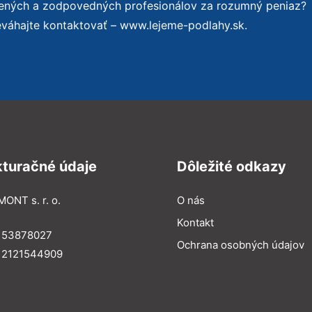
sených a zodpovedných profesionálov za rozumný peniaz?
eváhajte kontaktovať – www.lejeme-podlahy.sk.
kturačné údaje
Dôležité odkazy
MONT s. r. o.
O nás
Kontakt
: 53878027
Ochrana osobných údajov
: 2121544909