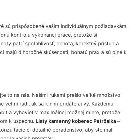
ré sú prispôsobené vašim individuálnym požiadavkám.
lednú kontrolu vykonanej práce, pretože si
ty patrí spoľahlivosť, ochota, korektný prístup a
i majú dlhoročné skúsenosti, bohatú prax a sú plne k
te to na nás. Našimi rukami prešlo veľké množstvo
veľmi radi, ak sa k nim pridáte aj vy. Každému
biť a vyhovieť v maximálnej možnej miere, pretože
účom k úspechu.
Liaty kamenný koberec Petržalka
–
nzultácie či detailné poradenstvo, aby ste mali
 podľa vašich predstáv.