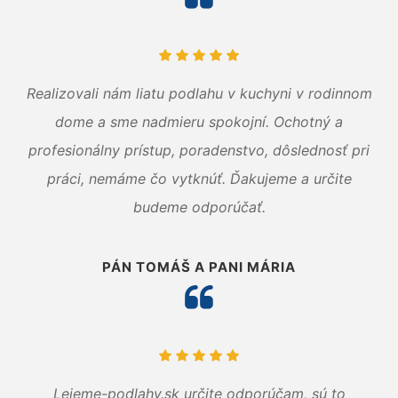
Realizovali nám liatu podlahu v kuchyni v rodinnom
dome a sme nadmieru spokojní. Ochotný a
profesionálny prístup, poradenstvo, dôslednosť pri
práci, nemáme čo vytknúť. Ďakujeme a určite
budeme odporúčať.
PÁN TOMÁŠ A PANI MÁRIA
Lejeme-podlahy.sk určite odporúčam, sú to