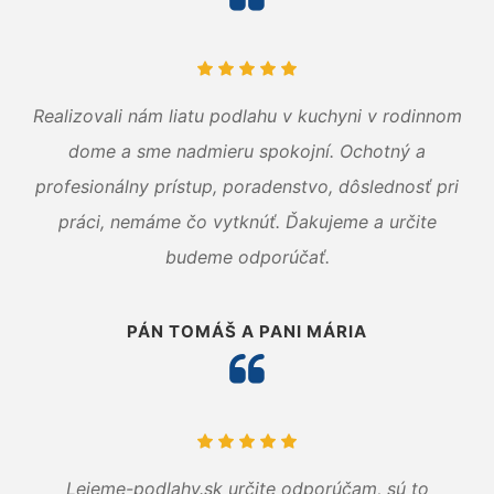
Realizovali nám liatu podlahu v kuchyni v rodinnom
dome a sme nadmieru spokojní. Ochotný a
profesionálny prístup, poradenstvo, dôslednosť pri
práci, nemáme čo vytknúť. Ďakujeme a určite
budeme odporúčať.
PÁN TOMÁŠ A PANI MÁRIA
Lejeme-podlahy.sk určite odporúčam, sú to