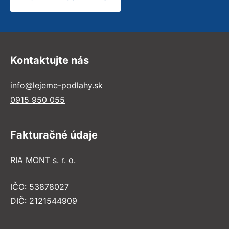
Kontaktujte nás
info@lejeme-podlahy.sk
0915 950 055
Fakturačné údaje
RIA MONT s. r. o.
IČO: 53878027
DIČ: 2121544909