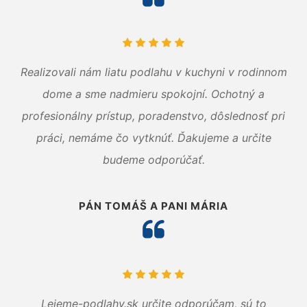
Realizovali nám liatu podlahu v kuchyni v rodinnom
dome a sme nadmieru spokojní. Ochotný a
profesionálny prístup, poradenstvo, dôslednosť pri
práci, nemáme čo vytknúť. Ďakujeme a určite
budeme odporúčať.
PÁN TOMÁŠ A PANI MÁRIA
Lejeme-podlahy.sk určite odporúčam, sú to