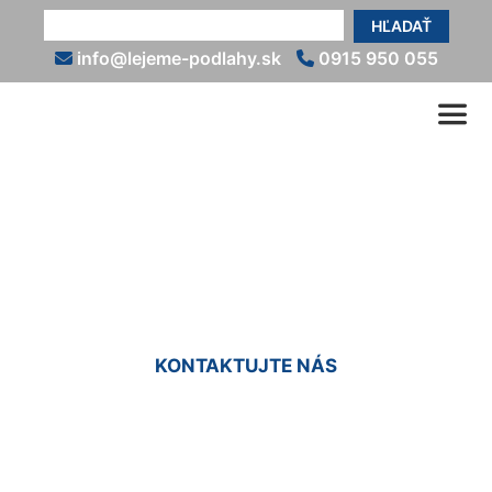
HĽADAŤ
info@lejeme-podlahy.sk
0915 950 055
Nivelácia podlahy Dlhé
diely
KONTAKTUJTE NÁS