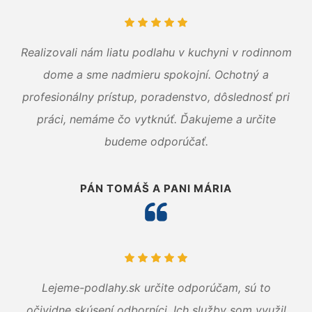
Realizovali nám liatu podlahu v kuchyni v rodinnom
dome a sme nadmieru spokojní. Ochotný a
profesionálny prístup, poradenstvo, dôslednosť pri
práci, nemáme čo vytknúť. Ďakujeme a určite
budeme odporúčať.
PÁN TOMÁŠ A PANI MÁRIA
Lejeme-podlahy.sk určite odporúčam, sú to
očividne skúsení odborníci. Ich služby som využil