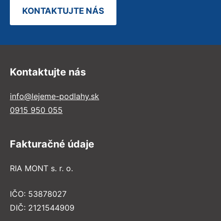
KONTAKTUJTE NÁS
Kontaktujte nás
info@lejeme-podlahy.sk
0915 950 055
Fakturačné údaje
RIA MONT s. r. o.
IČO: 53878027
DIČ: 2121544909