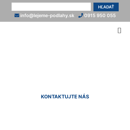
HĽADAŤ
info@lejeme-podlahy.sk
0915 950 055
Nivelácia podlahy
Podunajské Biskupice
KONTAKTUJTE NÁS