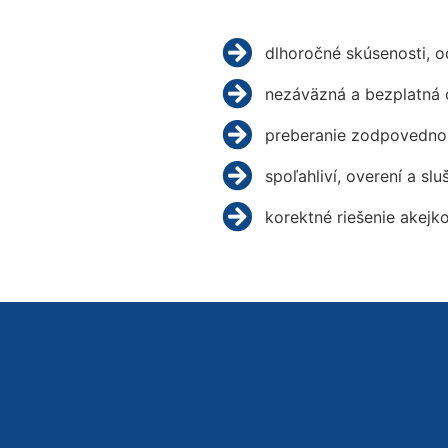
dlhoročné skúsenosti, 
nezáväzná a bezplatná 
preberanie zodpovednos
spoľahliví, overení a slu
korektné riešenie akejk