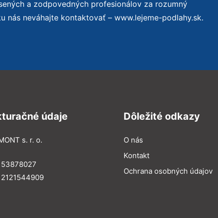
úsených a zodpovedných profesionálov za rozumný
ku nás neváhajte kontaktovať – www.lejeme-podlahy.sk.
kturačné údaje
Dôležité odkazy
MONT s. r. o.
O nás
Kontakt
: 53878027
Ochrana osobných údajov
: 2121544909