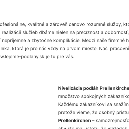
fesionálne, kvalitné a zároveň cenovo rozumné služby, kt
realizácií služieb dbáme nielen na precíznosť a odbornosť,
nepríjemné a zbytočné komplikácie. Medzi naše firemné hod
ka, ktorá je pre nás vždy na prvom mieste. Naši pracovníc
.lejeme-podlahy.sk je tu pre vás.
Nivelizácia podláh Prellenkirch
množstvo spokojných zákazníkov 
Každému zákazníkovi sa snažíme
pretože vieme, že osobný príst
Prellenkirchen
– samozrejmosťou
aby ste mali istotu, že výsledok