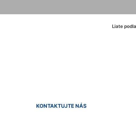
Liate podl
ia podlahy Prellen
KONTAKTUJTE NÁS