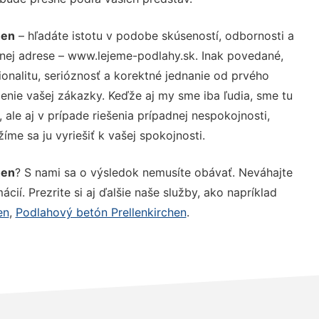
hen
– hľadáte istotu v podobe skúseností, odbornosti a
nej adrese – www.lejeme-podlahy.sk. Inak povedané,
nalitu, serióznosť a korektné jednanie od prvého
nie vašej zákazky. Keďže aj my sme iba ľudia, sme tu
 ale aj v prípade riešenia prípadnej nespokojnosti,
me sa ju vyriešiť k vašej spokojnosti.
hen
? S nami sa o výsledok nemusíte obávať. Neváhajte
ácií. Prezrite si aj ďalšie naše služby, ako napríklad
en
,
Podlahový betón Prellenkirchen
.