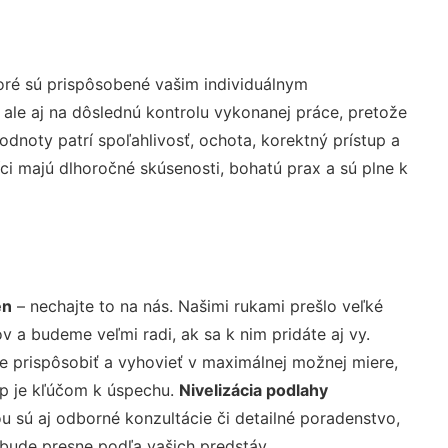
oré sú prispôsobené vašim individuálnym
 ale aj na dôslednú kontrolu vykonanej práce, pretože
noty patrí spoľahlivosť, ochota, korektný prístup a
i majú dlhoročné skúsenosti, bohatú prax a sú plne k
en
– nechajte to na nás. Našimi rukami prešlo veľké
a budeme veľmi radi, ak sa k nim pridáte aj vy.
 prispôsobiť a vyhovieť v maximálnej možnej miere,
up je kľúčom k úspechu.
Nivelizácia podlahy
 sú aj odborné konzultácie či detailné poradenstvo,
 bude presne podľa vašich predstáv.