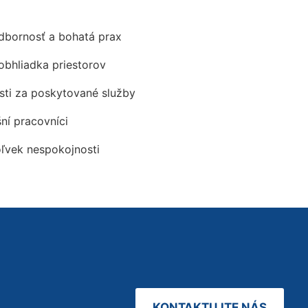
odbornosť a bohatá prax
obhliadka priestorov
ti za poskytované služby
šní pracovníci
oľvek nespokojnosti
KONTAKTUJTE NÁS