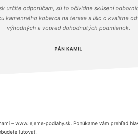
k určite odporúčam, sú to očividne skúsení odborníc
ku kamenného koberca na terase a išlo o kvalitne o
výhodných a vopred dohodnutých podmienok.
PÁN KAMIL
nami – www.lejeme-podlahy.sk. Ponúkame vám prehľad hlav
budete ľutovať.