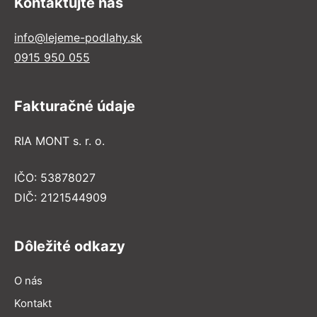
Kontaktujte nás
info@lejeme-podlahy.sk
0915 950 055
Fakturačné údaje
RIA MONT s. r. o.
IČO: 53878027
DIČ: 2121544909
Dôležité odkazy
O nás
Kontakt