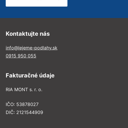
Kontaktujte nás
info@lejeme-podlahy.sk
0915 950 055
Fakturačné údaje
RIA MONT s. r. o.
IČO: 53878027
DIČ: 2121544909