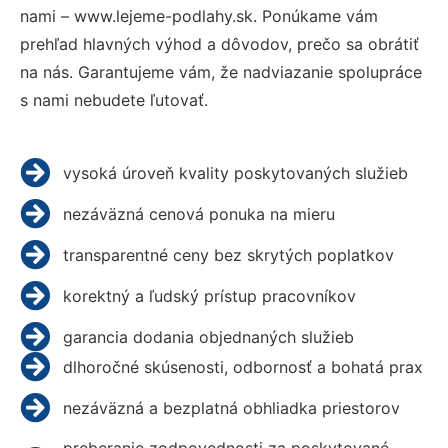
nami – www.lejeme-podlahy.sk. Ponúkame vám
prehľad hlavných výhod a dôvodov, prečo sa obrátiť
na nás. Garantujeme vám, že nadviazanie spolupráce
s nami nebudete ľutovať.
vysoká úroveň kvality poskytovaných služieb
nezáväzná cenová ponuka na mieru
transparentné ceny bez skrytých poplatkov
korektný a ľudský prístup pracovníkov
garancia dodania objednaných služieb
dlhoročné skúsenosti, odbornosť a bohatá prax
nezáväzná a bezplatná obhliadka priestorov
preberanie zodpovednosti za poskytované