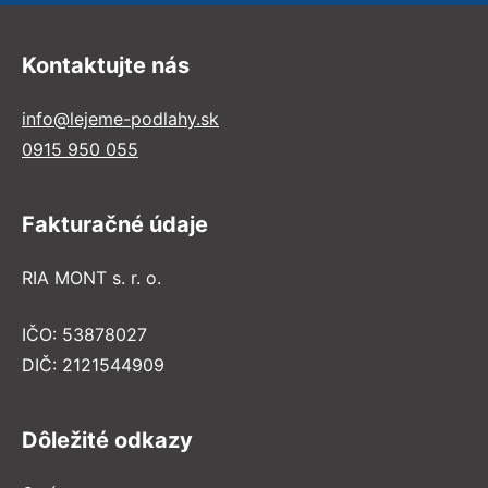
Kontaktujte nás
info@lejeme-podlahy.sk
0915 950 055
Fakturačné údaje
RIA MONT s. r. o.
IČO: 53878027
DIČ: 2121544909
Dôležité odkazy