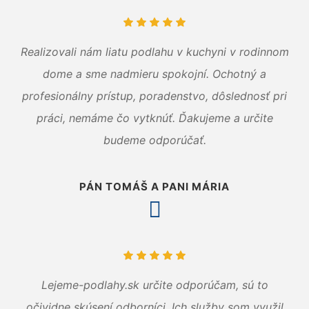
Realizovali nám liatu podlahu v kuchyni v rodinnom
dome a sme nadmieru spokojní. Ochotný a
profesionálny prístup, poradenstvo, dôslednosť pri
práci, nemáme čo vytknúť. Ďakujeme a určite
budeme odporúčať.
PÁN TOMÁŠ A PANI MÁRIA
Lejeme-podlahy.sk určite odporúčam, sú to
očividne skúsení odborníci. Ich služby som využil