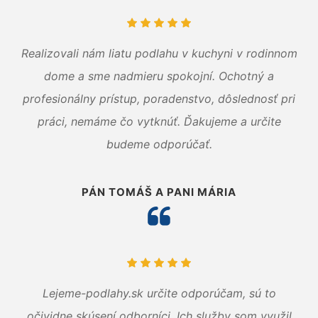
Realizovali nám liatu podlahu v kuchyni v rodinnom
dome a sme nadmieru spokojní. Ochotný a
profesionálny prístup, poradenstvo, dôslednosť pri
práci, nemáme čo vytknúť. Ďakujeme a určite
budeme odporúčať.
PÁN TOMÁŠ A PANI MÁRIA
Lejeme-podlahy.sk určite odporúčam, sú to
očividne skúsení odborníci. Ich služby som využil