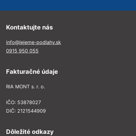
Kontaktujte nás
info@lejeme-podlahy.sk
0915 950 055
Fakturačné údaje
RIA MONT s. r. o.
IČO: 53878027
DIČ: 2121544909
Dôležité odkazy