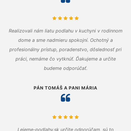
Realizovali nám liatu podlahu v kuchyni v rodinnom
dome a sme nadmieru spokojní. Ochotný a
profesionálny prístup, poradenstvo, dôslednosť pri
práci, nemáme čo vytknúť. Ďakujeme a určite
budeme odporúčať.
PÁN TOMÁŠ A PANI MÁRIA
Lejeme-podlahy.sk určite odporúčam, sú to