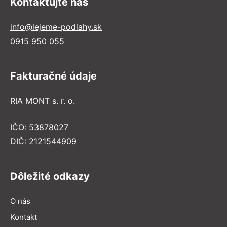
Kontaktujte nás
info@lejeme-podlahy.sk
0915 950 055
Fakturačné údaje
RIA MONT s. r. o.
IČO: 53878027
DIČ: 2121544909
Dôležité odkazy
O nás
Kontakt