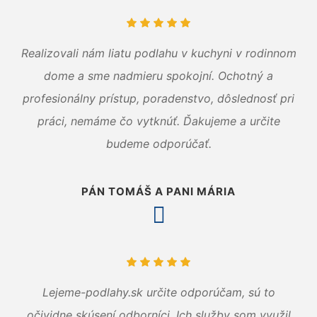
Realizovali nám liatu podlahu v kuchyni v rodinnom
dome a sme nadmieru spokojní. Ochotný a
profesionálny prístup, poradenstvo, dôslednosť pri
práci, nemáme čo vytknúť. Ďakujeme a určite
budeme odporúčať.
PÁN TOMÁŠ A PANI MÁRIA
Lejeme-podlahy.sk určite odporúčam, sú to
očividne skúsení odborníci. Ich služby som využil