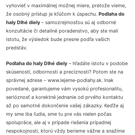
vyhovieť v maximálnej možnej miere, pretože vieme,
že osobný prístup je kľúčom k úspechu.
Podlaha do
haly Dlhé diely
– samozrejmosťou sú aj odborné
konzultácie či detailné poradenstvo, aby ste mali
istotu, že výsledok bude presne podľa vašich
predstáv.
Podlaha do haly Dlhé diely
– hľadáte istotu v podobe
skúseností, odbornosti a precíznosti? Potom ste na
správnej adrese – www.lejeme-podlahy.sk. Inak
povedané, garantujeme vám vysokú profesionalitu,
serióznosť a korektné jednanie od prvého kontaktu
až po samotné dokončenie vašej zákazky. Keďže aj
my sme iba ľudia, sme tu pre vás nielen počas
spolupráce, ale aj v prípade riešenia prípadnej
nespokojnosti, ktorú vždy berieme vážne a snažíme