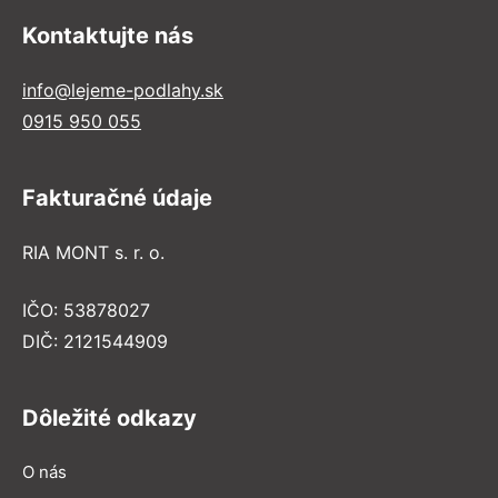
Kontaktujte nás
info@lejeme-podlahy.sk
0915 950 055
Fakturačné údaje
RIA MONT s. r. o.
IČO: 53878027
DIČ: 2121544909
Dôležité odkazy
O nás