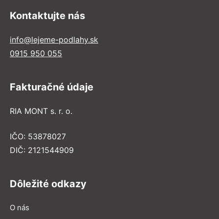
Kontaktujte nás
info@lejeme-podlahy.sk
0915 950 055
Fakturačné údaje
RIA MONT s. r. o.
IČO: 53878027
DIČ: 2121544909
Dôležité odkazy
O nás