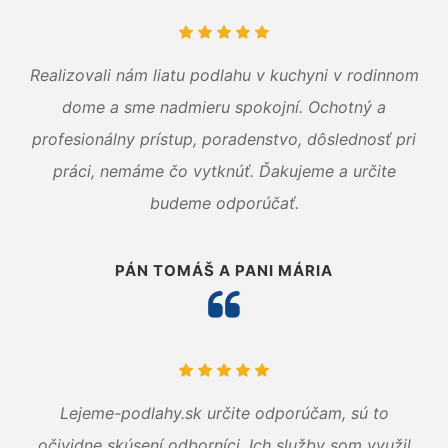
Realizovali nám liatu podlahu v kuchyni v rodinnom
dome a sme nadmieru spokojní. Ochotný a
profesionálny prístup, poradenstvo, dôslednosť pri
práci, nemáme čo vytknúť. Ďakujeme a určite
budeme odporúčať.
PÁN TOMÁŠ A PANI MÁRIA
Lejeme-podlahy.sk určite odporúčam, sú to
očividne skúsení odborníci. Ich služby som využil