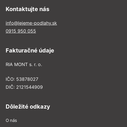
Kontaktujte nás
info@lejeme-podlahy.sk
0915 950 055
Fakturačné údaje
RIA MONT s. r. o.
IČO: 53878027
DIČ: 2121544909
Dôležité odkazy
O nás