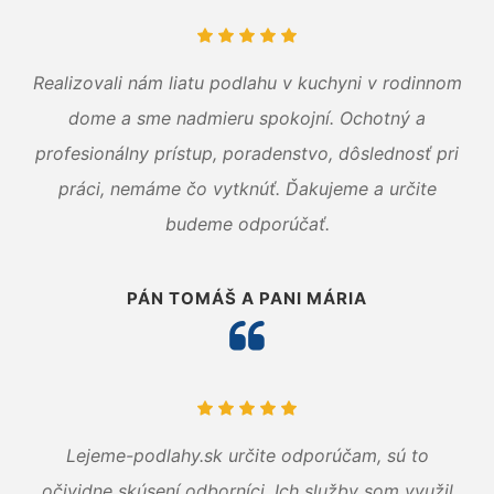
Realizovali nám liatu podlahu v kuchyni v rodinnom
dome a sme nadmieru spokojní. Ochotný a
profesionálny prístup, poradenstvo, dôslednosť pri
práci, nemáme čo vytknúť. Ďakujeme a určite
budeme odporúčať.
PÁN TOMÁŠ A PANI MÁRIA
Lejeme-podlahy.sk určite odporúčam, sú to
očividne skúsení odborníci. Ich služby som využil