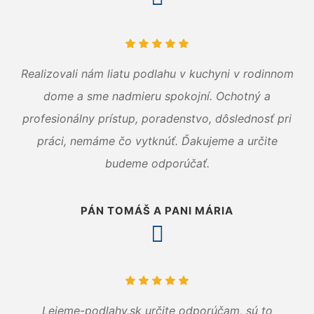
Realizovali nám liatu podlahu v kuchyni v rodinnom
dome a sme nadmieru spokojní. Ochotný a
profesionálny prístup, poradenstvo, dôslednosť pri
práci, nemáme čo vytknúť. Ďakujeme a určite
budeme odporúčať.
PÁN TOMÁŠ A PANI MÁRIA
Lejeme-podlahy.sk určite odporúčam, sú to