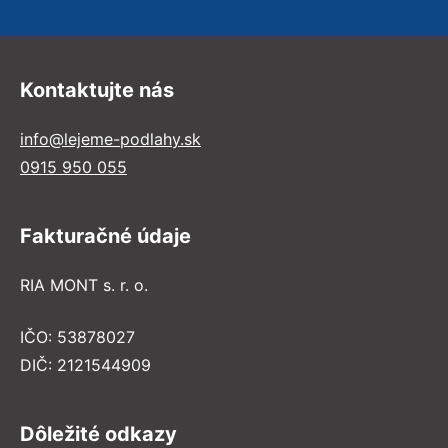
Kontaktujte nás
info@lejeme-podlahy.sk
0915 950 055
Fakturačné údaje
RIA MONT s. r. o.
IČO: 53878027
DIČ: 2121544909
Dôležité odkazy