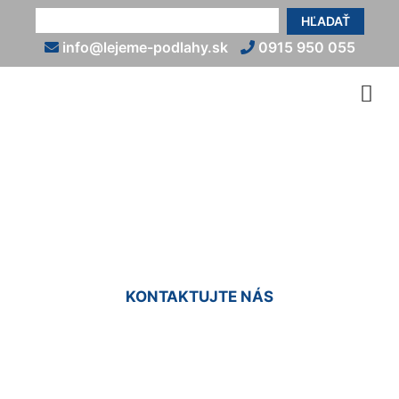
HĽADAŤ
info@lejeme-podlahy.sk
0915 950 055
Podlaha do haly Nová Ves
pri Dunaji
KONTAKTUJTE NÁS